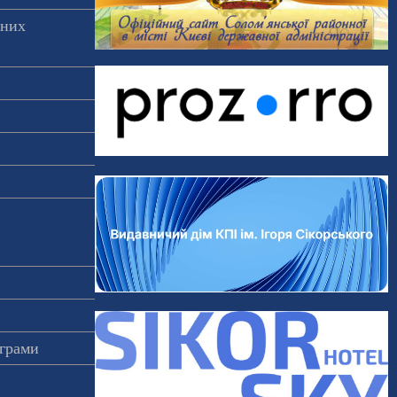
аних
ограми