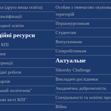
а (друга вища освіта)
Особам з тимчасово окупов
територій
валіфікації
Першокурсникам
одної освіти
Студентам
ійні ресурси
Випускникам
 КПІ
Співробітникам
ння
Актуальне
еренції
Sikorsky Challenge
ідні роботи
Викладачі-дослідники
архів
Академічна доброчесність
ький політехнік"
Спеціальності та освітні пр
ові вісті КПІ"
Війна