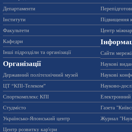
Департаменти
Перепідготовк
Інститути
Підвищення к
Факультети
Центр міжнар
Інформац
Кафедри
Інші підрозділи та організації
Сайти мережі
Організації
Наукові вида
Державний політехнічний музей
Наукові конф
ЦТ “КПІ-Телеком”
Науково-досл
Спорткомплекс КПІ
Електронний 
Студмісто
Газета "Київс
Українсько-Японський центр
Журнал "Наук
Центр розвитку кар'єри