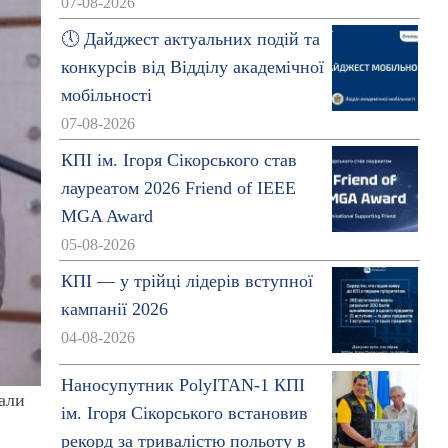
07-08-2026
🕔 Дайджест актуальних подій та
конкурсів від Відділу академічної
мобільності
07-08-2026
КПІ ім. Ігоря Сікорського став
лауреатом 2026 Friend of IEEE
MGA Award
05-08-2026
КПІ — у трійці лідерів вступної
кампанії 2026
04-08-2026
Наносупутник PolyITAN-1 КПІ
лали
ім. Ігоря Сікорського встановив
рекорд за тривалістю польоту в