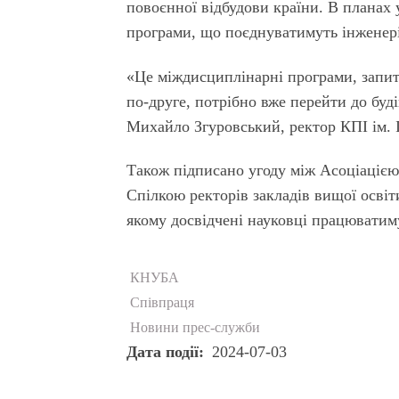
повоєнної відбудови країни. В планах 
програми, що поєднуватимуть інженерію
«Це міждисциплінарні програми, запит 
по-друге, потрібно вже перейти до буд
Михайло Згуровський, ректор КПІ ім. І
Також підписано угоду між Асоціацією
Спілкою ректорів закладів вищої осві
якому досвідчені науковці працюватиму
КНУБА
Співпраця
Новини прес-служби
Дата події
2024-07-03