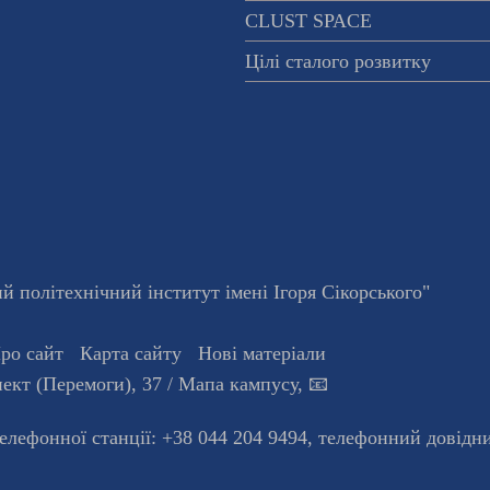
CLUST SPACE
Цілі сталого розвитку
 політехнічний інститут імені Ігоря Сікорського"
ро сайт
Карта сайту
Нові матеріали
ект (Перемоги), 37
/ Мапа кампусу
,
📧
телефонної станцiї:
+38 044 204 9494
,
телефонний довідн