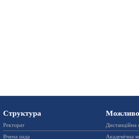
Структура
Можливос
Ректорат
Дистанційна 
Вчена рада
Академічна м