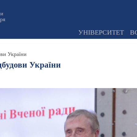
ни
оря
УНІВЕРСИТЕТ
В
ови України
дбудови України