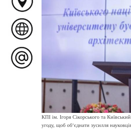
КПІ ім. Ігоря Сікорського та Київськи
угоду, щоб об‘єднати зусилля науковців