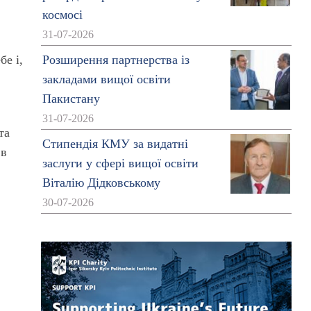
космосі
31-07-2026
бе і,
Розширення партнерства із
закладами вищої освіти
Пакистану
31-07-2026
та
Стипендія КМУ за видатні
 в
заслуги у сфері вищої освіти
Віталію Дідковському
30-07-2026