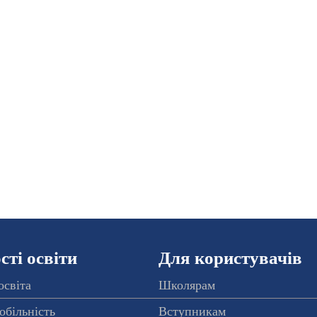
ті освіти
Для користувачів
освіта
Школярам
обільність
Вступникам