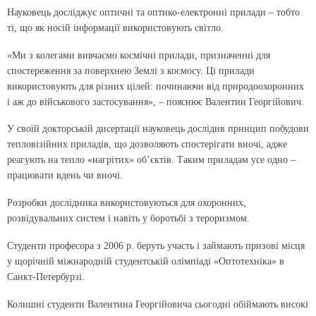
Науковець досліджує оптичні та оптико-електронні прилади – тобто
ті, що як носій інформації використовують світло.
«Ми з колегами вивчаємо космічні прилади, призначенні для
спостереження за поверхнею Землі з космосу. Ці прилади
використовують для різних цілей: починаючи від природоохоронних
і аж до військового застосування», – пояснює Валентин Георгійович.
У своїй докторській дисертації науковець дослідив принцип побудови
тепловізійних приладів, що дозволяють спостерігати вночі, адже
реагують на тепло «нагрітих» об’єктів. Таким приладам усе одно –
працювати вдень чи вночі.
Розробки дослідника використовуються для охоронних,
розвідувальних систем і навіть у боротьбі з тероризмом.
Студенти професора з 2006 р. беруть участь і займають призові місця
у щорічній міжнародній студентській олімпіаді «Оптотехніка» в
Санкт-Петербурзі.
Колишні студенти Валентина Георгійовича сьогодні обіймають високі