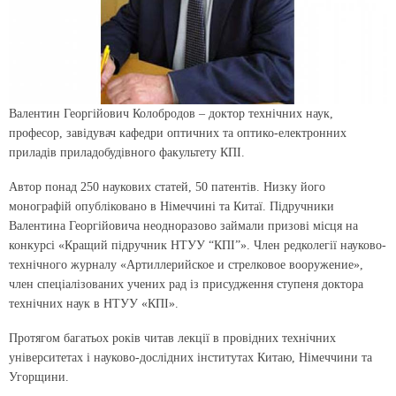
Валентин Георгійович Колобродов – доктор технічних наук,
професор, завідувач кафедри оптичних та оптико-електронних
приладів приладобудівного факультету КПІ.
Автор понад 250 наукових статей, 50 патентів. Низку його
монографій опубліковано в Німеччині та Китаї. Підручники
Валентина Георгійовича неодноразово займали призові місця на
конкурсі «Кращий підручник НТУУ “КПІ”». Член редколегії науково-
технічного журналу «Артиллерийское и стрелковое вооружение»,
член спеціалізованих учених рад із присудження ступеня доктора
технічних наук в НТУУ «КПІ».
Протягом багатьох років читав лекції в провідних технічних
університетах і науково-дослідних інститутах Китаю, Німеччини та
Угорщини.