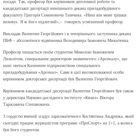
посади. Так, професор був керівником дипломної роботи та
кандидатської дисертації нинішнього декана приладобудівного
факультету Григорія Семеновича Тимчика. «Нині він мене трішки
виховує. Я ж його підлеглий»,– говорить усміхнений професор.
Викладав Валентин Георгійович і в теперішнього заступника декана
ПБФ – абсолютного відмінника Володимира Івановича Микитенка.
Професор пишається своїм студентом Миколою Івановичем
Лихолітом, генеральним директором знаменитого «Арсеналу», що
нині зветься Казенним підприємством спеціального
приладобудування «Арсенал». Саме в цієї високоповажної особи
керівником докторської дисертації був Валентин Георгійович.
Керівником кандидатської дисертації Валентин Георгійович був також
у директора Науково-дослідного інституту «Квант» Віктора
Тарасовича Степановича.
З гордістю вчений згадує харизматичного Костянтина Андріюка, який
сьогодні працює журналістом програми «ПроСпорт» на 1+1, а колись
був його студентом.