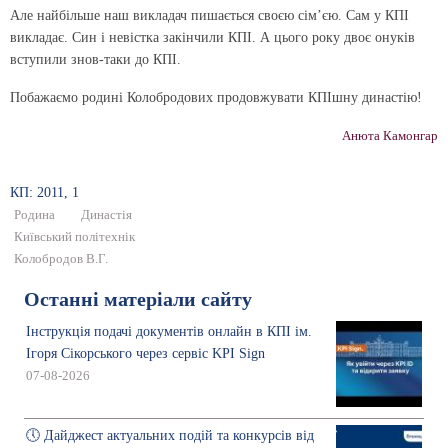
Але найбільше наш викладач пишається своєю сім’єю. Сам у КПІ
викладає. Син і невістка закінчили КПІ. А цього року двоє онуків
вступили знов-таки до КПІ.
Побажаємо родині Колобродових продовжувати КПІшну династію!
Анюта Камонгар
КП: 2011, 1
Родина
Династія
Київський політехнік
Колобродов В.Г.
Останні матеріали сайту
Інструкція подачі документів онлайн в КПІ ім.
Ігоря Сікорського через сервіс KPI Sign
07-08-2026
🕔 Дайджест актуальних подій та конкурсів від