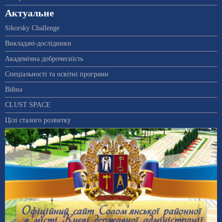
Актуальне
Sikorsky Challenge
Викладачі-дослідники
Академічна доброчесність
Спеціальності та освітні програми
Війна
CLUST SPACE
Цілі сталого розвитку