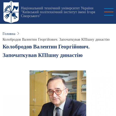
Перейти
Національний технічний університет України
до
"Київський політехнічний інститут імені Ігоря
основного
Сікорського"
вмісту
Головна
Колобродов Валентин Георгійович. Започаткував КПІшну династію
Колобродов Валентин Георгійович.
Започаткував КПІшну династію