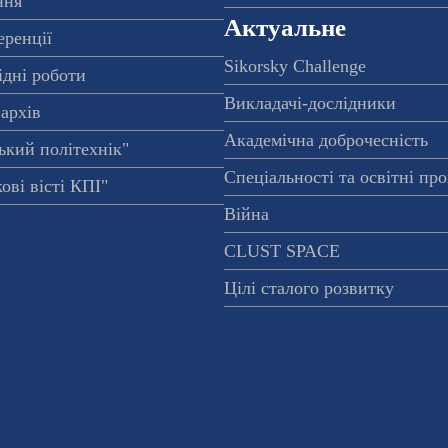
ння
Актуальне
еренції
Sikorsky Challenge
ідні роботи
Викладачі-дослідники
архів
Академічна доброчесність
ький політехнік"
Спеціальності та освітні пр
ові вісті КПІ"
Війна
CLUST SPACE
Цілі сталого розвитку