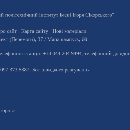
 політехнічний інститут імені Ігоря Сікорського"
ро сайт
Карта сайту
Нові матеріали
ект (Перемоги), 37
/ Мапа кампусу
,
📧
телефонної станцiї:
+38 044 204 9494
,
телефонний довідн
 097 373 5387,
Бот швидкого реагування
кторат»