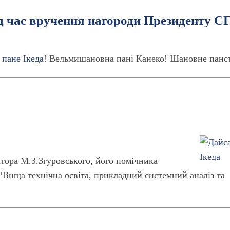
д час вручення нагороди Президенту С
,
пане Ікеда
! Вельмишановна пані Канеко! Шановне панс
ктора М.З.Згуровського, його помічника
ища технічна освіта, прикладний системний аналіз та