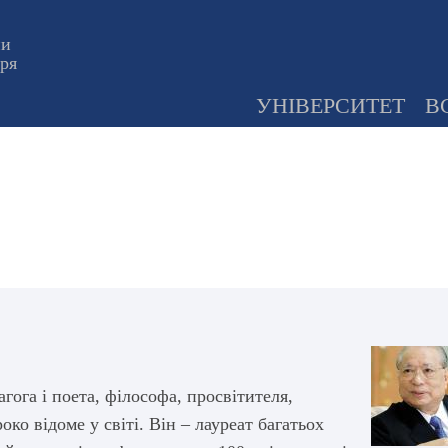
ни
оря
УНІВЕРСИТЕТ
В
гога і поета, філософа, просвітителя,
око відоме у світі. Він – лауреат багатьох