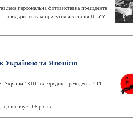
ставлена персональна фотовиставка президента
. На відкритті була присутня делегація НТУУ
ж Україною та Японією
ет України “КПІ” нагородив Президента СГІ
, що налічує 108 років.