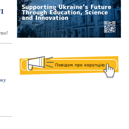
ГІ
тво!