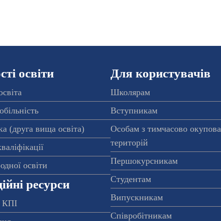
ті освіти
Для користувачів
освіта
Школярам
обільність
Вступникам
а (друга вища освіта)
Особам з тимчасово окупов
територій
валіфікації
Першокурсникам
одної освіти
Студентам
ійні ресурси
Випускникам
 КПІ
Співробітникам