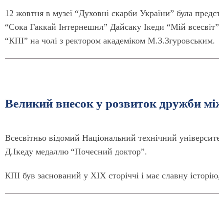
12 жовтня в музеї “Духовні скарби України” була пред
“Сока Гаккай Інтернешнл” Дайсаку Ікеди “Мій всесвіт”
“КПІ” на чолі з ректором академіком М.З.Згуровським.
Великий внесок у розвиток дружби мі
Всесвітньо відомий Національний технічний університ
Д.Ікеду медаллю “Почесний доктор”.
КПІ був заснований у XIX сторіччі і має славну історію