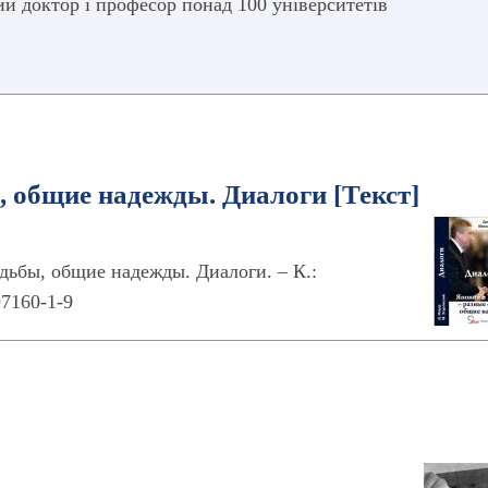
ний доктор і професор понад 100 університетів
, общие надежды. Диалоги [Текст]
дьбы, общие надежды. Диалоги. – К.:
97160-1-9