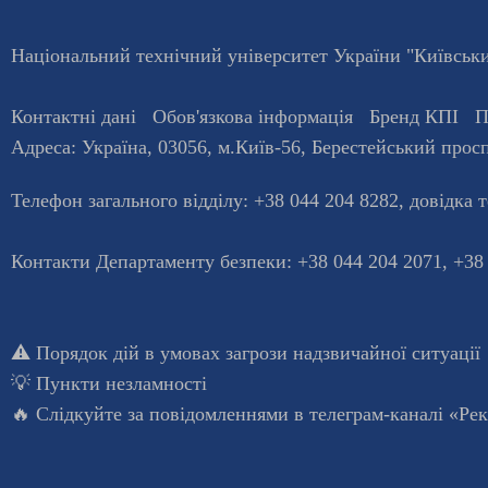
Національний технічний університет України "Київський
Контактні дані
Обов'язкова інформація
Бренд КПІ
П
Адреса:
Україна
,
03056
, м.
Київ
-56,
Берестейський просп
Телефон загального відділу:
+38 044 204 8282
, довiдка 
Контакти Департаменту безпеки: +38 044 204 2071, +38
⚠️
Порядок дій в умовах загрози надзвичайної ситуації
💡
Пункти незламності
🔥 Слідкуйте за повідомленнями в
телеграм-каналі «Ре