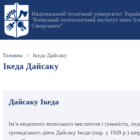
Перейти
до
Національний технічний університет Украї
"Київський політехнічний інститут імені Іг
основного
Сікорського"
вмісту
Головна
Ікеда Дайсаку
Ікеда Дайсаку
Дайсаку Ікеда
Ім’я видатного японського мислителя і гуманіста, педа
громадського діяча Дайсаку Ікеди (нар. у 1928 р.) шир