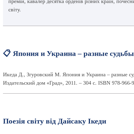
премій, кавалер десятка орденів різних країн, почес
світу.
📋 Япония и Украина – разные судьбы
Икеда Д., Згуровский М. Япония и Украина – разные су
Издательский дом «Град», 2011. – 304 с. ISBN 978-966-
Поезія світу від Дайсаку Ікеди