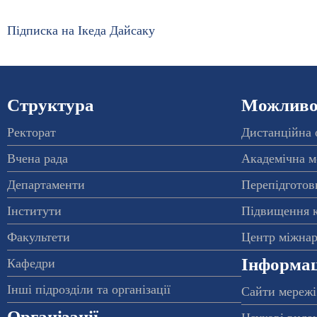
Підписка на Ікеда Дайсаку
Структура
Можливос
Ректорат
Дистанційна 
Вчена рада
Академічна м
Департаменти
Перепідготовк
Інститути
Підвищення к
Факультети
Центр міжнар
Інформац
Кафедри
Інші підрозділи та організації
Сайти мережі
Організації