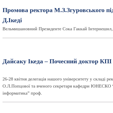
Промова ректора М.З.Згуровського пі
Д.Ікеді
Вельмишановний Президенте Сока Гаккай Інтернешнл
Дайсаку Ікеда – Почесний доктор КПІ
26-28 квітня делегація нашого університету у складі ре
О.Л.Попцової та вченого секретаря кафедри ЮНЕСКО “В
інформатика” проф.