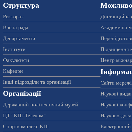
Структура
Можливос
Ректорат
Дистанційна 
Вчена рада
Академічна м
Департаменти
Перепідготовк
Інститути
Підвищення к
Факультети
Центр міжнар
Інформац
Кафедри
Інші підрозділи та організації
Сайти мережі
Організації
Наукові вида
Державний політехнічний музей
Наукові конф
ЦТ “КПІ-Телеком”
Науково-досл
Спорткомплекс КПІ
Електронний 