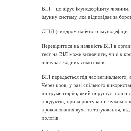
ВІЛ – це вірус імунодефіциту людини.
імунну систему, яка відповідає за боро
СНІД (синдром набутого імунодефіциту
Перевіритися на наявність ВІЛ в орган
тест на ВІЛ може визначити, чи є в кр
відчуває жодних симптомів.
ВІЛ передається під час вагінального,
Через кров, у разі спільного використ
інструментарію, який порушує цілісніст
продуктів, при користуванні чужим при
проколювання вуха та татуювання, від 
пологів.