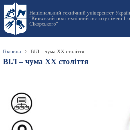
Перейти
до
Національний технічний університет Украї
"Київський політехнічний інститут імені Іг
основного
Сікорського"
вмісту
Головна
ВІЛ – чума XX століття
ВІЛ – чума XX століття