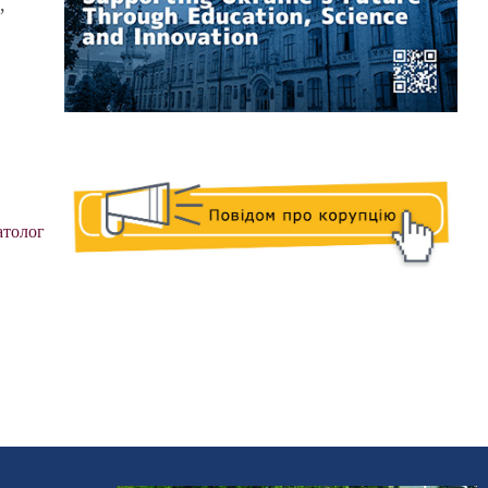
,
в
атолог