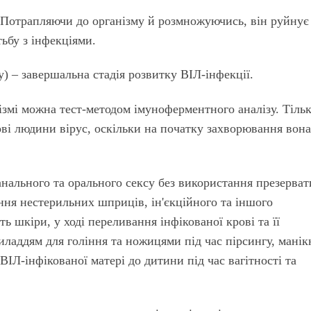
 Потрапляючи до організму й розмножуючись, він руйнує
тьбу з інфекціями.
) – завершальна стадія розвитку ВІЛ-інфекції.
ізмі можна тест-методом імуноферментного аналізу. Тіль
ові людини вірус, оскільки на початку захворювання вона
 анального та орального сексу без використання презерват
ання нестерильних шприців, ін'єкційного та іншого
ь шкіри, у ході переливання інфікованої крові та її
ладдям для гоління та ножицями під час пірсингу, манік
ВІЛ-інфікованої матері до дитини під час вагітності та