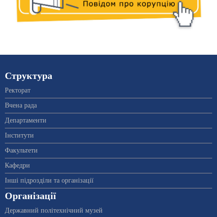
Структура
Ректорат
Вчена рада
Департаменти
Інститути
Факультети
Кафедри
Інші підрозділи та організації
Організації
Державний політехнічний музей