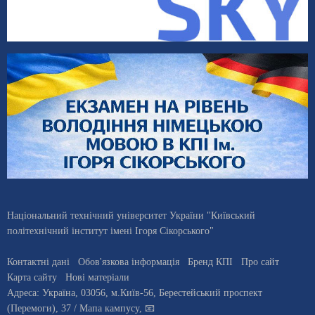
Національний технічний університет України "Київський
політехнічний інститут імені Ігоря Сікорського"
Контактні дані
Обов'язкова інформація
Бренд КПІ
Про сайт
Карта сайту
Нові матеріали
Адреса:
Україна
,
03056
, м.
Київ
-56,
Берестейський проспект
(Перемоги), 37
/ Мапа кампусу
,
📧