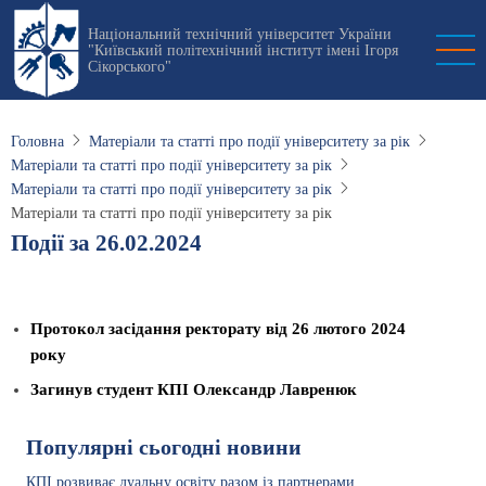
Перейти
Національний технічний університет України
до
"Київський політехнічний інститут імені Ігоря
основного
Сікорського"
вмісту
Головна
Матеріали та статті про події університету за рік
Матеріали та статті про події університету за рік
Матеріали та статті про події університету за рік
Матеріали та статті про події університету за рік
Події за 26.02.2024
Протокол засідання ректорату від 26 лютого 2024
року
Загинув студент КПІ Олександр Лавренюк
Популярні сьогодні новини
КПІ розвиває дуальну освіту разом із партнерами