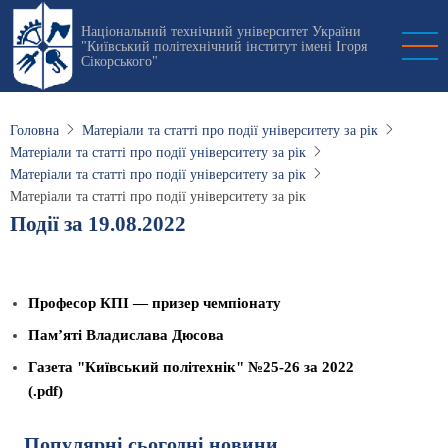
Перейти
Національний технічний університет України
до
"Київський політехнічний інститут імені Ігоря
основного
Сікорського"
вмісту
Головна
Матеріали та статті про події університету за рік
Матеріали та статті про події університету за рік
Матеріали та статті про події університету за рік
Матеріали та статті про події університету за рік
Події за 19.08.2022
Професор КПІ — призер чемпіонату
Памʼяті Владислава Дюсова
Газета "Київський політехнік" №25-26 за 2022
(.pdf)
Популярні сьогодні новини