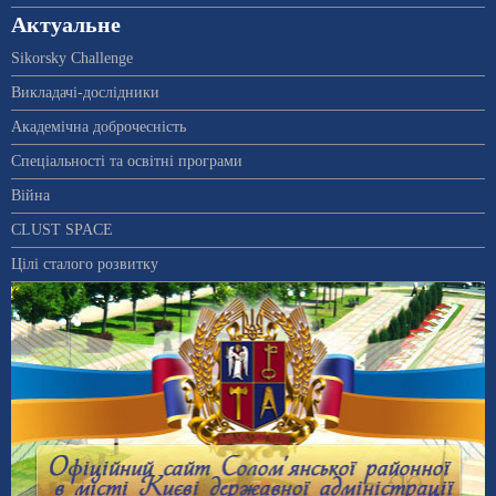
Актуальне
Sikorsky Challenge
Викладачі-дослідники
Академічна доброчесність
Спеціальності та освітні програми
Війна
CLUST SPACE
Цілі сталого розвитку