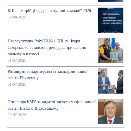
КПІ — у трійці лідерів вступної кампанії 2026
04-08-2026
Наносупутник PolyITAN-1 КПІ ім. Ігоря
Сікорського встановив рекорд за тривалістю
польоту в космосі
31-07-2026
Розширення партнерства із закладами вищої
освіти Пакистану
31-07-2026
Стипендія КМУ за видатні заслуги у сфері вищої
освіти Віталію Дідковському
30-07-2026