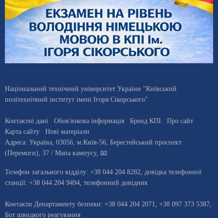
Національний технічний університет України "Київський
політехнічний інститут імені Ігоря Сікорського"
Контактні дані
Обов'язкова інформація
Бренд КПІ
Про сайт
Карта сайту
Нові матеріали
Адреса:
Україна
,
03056
, м.
Київ
-56,
Берестейський проспект
(Перемоги), 37
/ Мапа кампусу
,
📧
Телефон загального відділу:
+38 044 204 8282
, довiдка телефонної
станцiї:
+38 044 204 9494
,
телефонний довідник
Контакти Департаменту безпеки: +38 044 204 2071, +38 097 373 5387,
Бот швидкого реагування