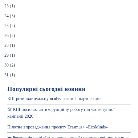
23
(1)
24
(3)
25
(2)
26
(5)
28
(1)
29
(1)
30
(2)
31
(1)
Популярні сьогодні новини
КПІ розвиває дуальну освіту разом із партнерами
💯 КПІ посилює антикорупційну роботу під час вступної
кампанії 2026
Пілотне впровадження проєкту Erasmus+ «EcoMinds»
➡️ Реєстрація на відбір до ветеранської магістерської програми за