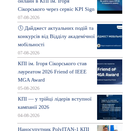
онлайн в КПІ ім. Ігоря
Сікорського через сервіс KPI Sign
07-08-2026
🕔 Дайджест актуальних подій та
конкурсів від Відділу академічної
мобільності
07-08-2026
КПІ ім. Ігоря Сікорського став
лауреатом 2026 Friend of IEEE
MGA Award
05-08-2026
КПІ — у трійці лідерів вступної
кампанії 2026
04-08-2026
Наносупутник PolyITAN-1 КПІ