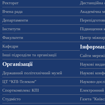
Ректорат
Дистанційна 
Вчена рада
Академічна м
Департаменти
Перепідготовк
Інститути
Підвищення к
Факультети
Центр міжнар
Інформац
Кафедри
Інші підрозділи та організації
Сайти мережі
Організації
Наукові вида
Державний політехнічний музей
Наукові конф
ЦТ “КПІ-Телеком”
Науково-досл
Спорткомплекс КПІ
Електронний 
Студмісто
Газета "Київс