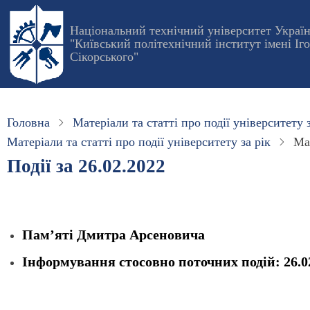
Перейти
до
Національний технічний університет Украї
"Київський політехнічний інститут імені Іг
основного
Сікорського"
вмісту
Головна
Матеріали та статті про події університету з
Матеріали та статті про події університету за рік
Мат
Події за 26.02.2022
Памʼяті Дмитра Арсеновича
Інформування стосовно поточних подій: 26.0