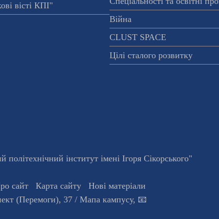
Спеціальності та освітні пр
ові вісті КПІ"
Війна
CLUST SPACE
Цілі сталого розвитку
 політехнічний інститут імені Ігоря Сікорського"
ро сайт
Карта сайту
Нові матеріали
ект (Перемоги), 37
/ Мапа кампусу
,
📧