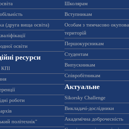
освіта
Школярам
обільність
Вступникам
а (друга вища освіта)
Особам з тимчасово окупов
територій
валіфікації
Першокурсникам
одної освіти
Студентам
ійні ресурси
Випускникам
 КПІ
Співробітникам
ння
Актуальне
еренції
Sikorsky Challenge
ідні роботи
Викладачі-дослідники
архів
Академічна доброчесність
ький політехнік"