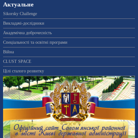
Актуальне
Sikorsky Challenge
Викладачі-дослідники
Академічна доброчесність
Спеціальності та освітні програми
Війна
CLUST SPACE
Цілі сталого розвитку