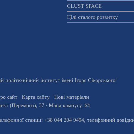
CLUST SPACE
Цілі сталого розвитку
 політехнічний інститут імені Ігоря Сікорського"
ро сайт
Карта сайту
Нові матеріали
ект (Перемоги), 37
/ Мапа кампусу
,
📧
телефонної станцiї:
+38 044 204 9494
,
телефонний довідн