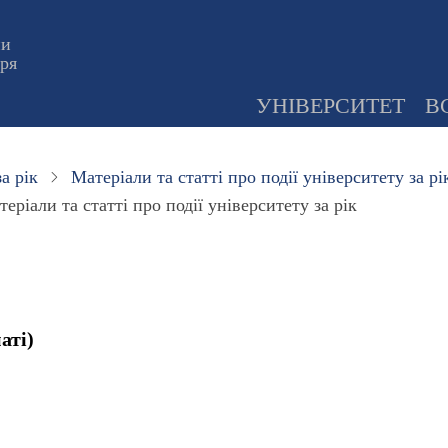
ни
оря
УНІВЕРСИТЕТ
В
а рік
Матеріали та статті про події університету за рі
еріали та статті про події університету за рік
аті)