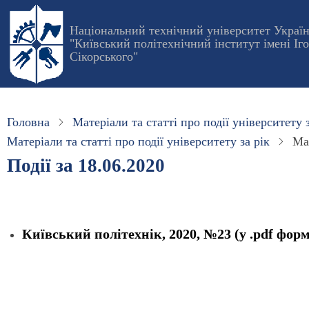
Перейти
до
Національний технічний університет Украї
"Київський політехнічний інститут імені Іг
основного
Сікорського"
вмісту
Головна
Матеріали та статті про події університету з
Матеріали та статті про події університету за рік
Мат
Події за 18.06.2020
Київський політехнік, 2020, №23 (у .pdf форм