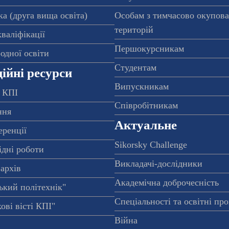
а (друга вища освіта)
Особам з тимчасово окупов
територій
валіфікації
Першокурсникам
одної освіти
Студентам
ійні ресурси
Випускникам
 КПІ
Співробітникам
ння
Актуальне
еренції
Sikorsky Challenge
ідні роботи
Викладачі-дослідники
архів
Академічна доброчесність
ький політехнік"
Спеціальності та освітні пр
ові вісті КПІ"
Війна