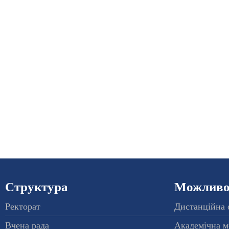
Структура
Можливос
Ректорат
Дистанційна 
Вчена рада
Академічна м