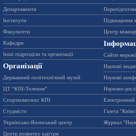
Департаменти
Перепідготовк
Інститути
Підвищення к
Факультети
Центр міжнар
Інформац
Кафедри
Інші підрозділи та організації
Сайти мережі
Організації
Наукові вида
Державний політехнічний музей
Наукові конф
ЦТ “КПІ-Телеком”
Науково-досл
Спорткомплекс КПІ
Електронний 
Студмісто
Газета "Київс
Українсько-Японський центр
Журнал "Наук
Центр розвитку кар'єри