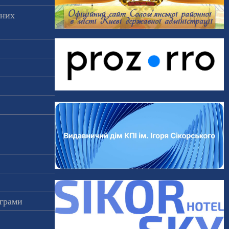
аних
ограми