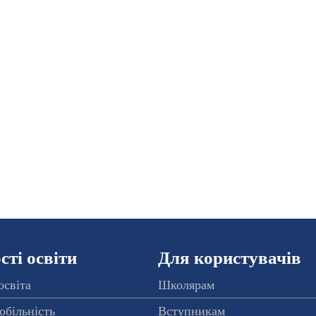
ті освіти
Для користувачів
освіта
Школярам
обільність
Вступникам