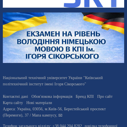
Національний технічний університет України "Київський
політехнічний інститут імені Ігоря Сікорського"
Контактні дані
Обов'язкова інформація
Бренд КПІ
Про сайт
Карта сайту
Нові матеріали
Адреса:
Україна
,
03056
, м.
Київ
-56,
Берестейський проспект
(Перемоги), 37
/ Мапа кампусу
,
📧
Телефон загального відділу:
+38 044 204 8282
, довiдка телефонної