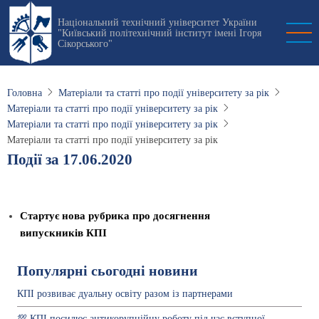
Перейти
Національний технічний університет України
до
"Київський політехнічний інститут імені Ігоря
основного
Сікорського"
вмісту
Головна
Матеріали та статті про події університету за рік
Матеріали та статті про події університету за рік
Матеріали та статті про події університету за рік
Матеріали та статті про події університету за рік
Події за 17.06.2020
Стартує нова рубрика про досягнення
випускників КПІ
Популярні сьогодні новини
КПІ розвиває дуальну освіту разом із партнерами
💯 КПІ посилює антикорупційну роботу під час вступної