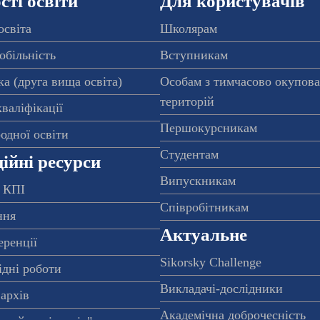
ті освіти
Для користувачів
освіта
Школярам
обільність
Вступникам
а (друга вища освіта)
Особам з тимчасово окупов
територій
валіфікації
Першокурсникам
одної освіти
Студентам
ійні ресурси
Випускникам
 КПІ
Співробітникам
ння
Актуальне
еренції
Sikorsky Challenge
ідні роботи
Викладачі-дослідники
архів
Академічна доброчесність