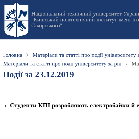
Перейти
до
Національний технічний університет Украї
"Київський політехнічний інститут імені Іг
основного
Сікорського"
вмісту
Головна
Матеріали та статті про події університету з
Матеріали та статті про події університету за рік
Мат
Події за 23.12.2019
Студенти КПІ розробляють електробайки й 