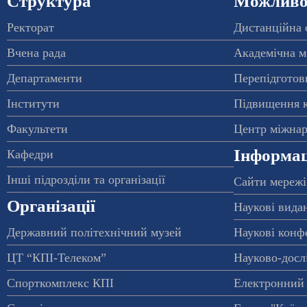
Структура
Можливос
Ректорат
Дистанційна 
Вчена рада
Академічна м
Департаменти
Перепідготовк
Інститути
Підвищення к
Факультети
Центр міжнар
Інформац
Кафедри
Інші підрозділи та організації
Сайти мережі
Організації
Наукові вида
Державний політехнічний музей
Наукові конф
ЦТ “КПІ-Телеком”
Науково-досл
Спорткомплекс КПІ
Електронний 