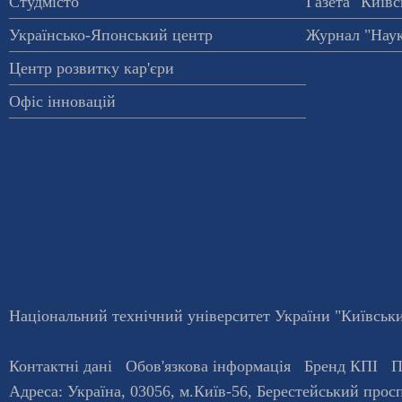
Студмісто
Газета "Київс
Українсько-Японський центр
Журнал "Наук
Центр розвитку кар'єри
Офіс інновацій
Національний технічний університет України "Київський
Контактні дані
Обов'язкова інформація
Бренд КПІ
П
Адреса:
Україна
,
03056
, м.
Київ
-56,
Берестейський просп