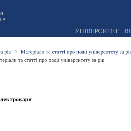
ни
оря
УНІВЕРСИТЕТ
В
а рік
Матеріали та статті про події університету за рі
еріали та статті про події університету за рік
електрокари