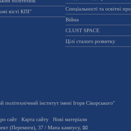
ький політехнік"
Спеціальності та освітні пр
ові вісті КПІ"
Війна
CLUST SPACE
Цілі сталого розвитку
 політехнічний інститут імені Ігоря Сікорського"
ро сайт
Карта сайту
Нові матеріали
ект (Перемоги), 37
/ Мапа кампусу
,
📧