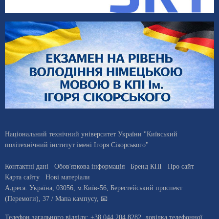
Національний технічний університет України "Київський
політехнічний інститут імені Ігоря Сікорського"
Контактні дані
Обов'язкова інформація
Бренд КПІ
Про сайт
Карта сайту
Нові матеріали
Адреса:
Україна
,
03056
, м.
Київ
-56,
Берестейський проспект
(Перемоги), 37
/ Мапа кампусу
,
📧
Телефон загального відділу:
+38 044 204 8282
, довiдка телефонної