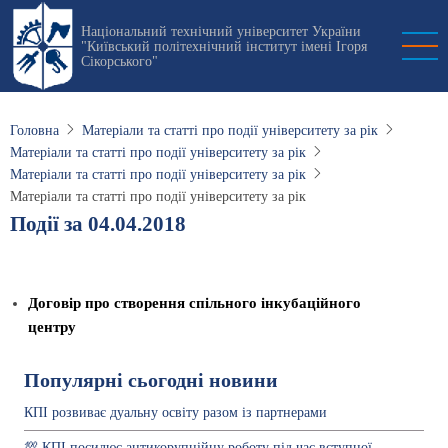
Перейти
Національний технічний університет України
до
"Київський політехнічний інститут імені Ігоря
основного
Сікорського"
вмісту
Головна
Матеріали та статті про події університету за рік
Матеріали та статті про події університету за рік
Матеріали та статті про події університету за рік
Матеріали та статті про події університету за рік
Події за 04.04.2018
Договір про створення спільного інкубаційного
центру
Популярні сьогодні новини
КПІ розвиває дуальну освіту разом із партнерами
💯 КПІ посилює антикорупційну роботу під час вступної