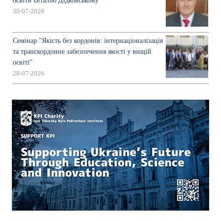
освіти Віталію Дідковському
30-07-2026
Семінар "Якість без кордонів: інтернаціоналізація
та транскордонне забезпечення якості у вищій
освіті"
28-07-2026