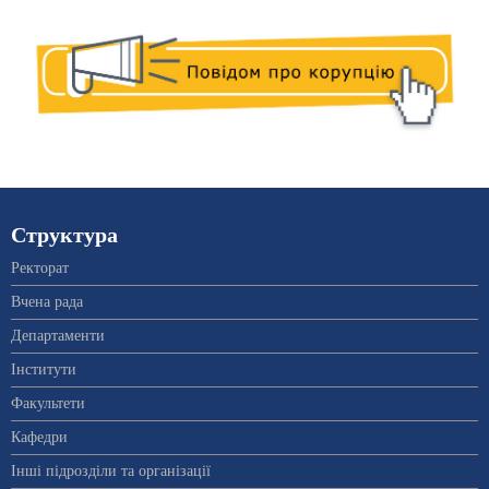
Структура
Ректорат
Вчена рада
Департаменти
Інститути
Факультети
Кафедри
Інші підрозділи та організації