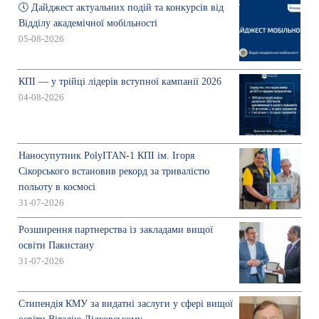
🕔 Дайджест актуальних подій та конкурсів від
Відділу академічної мобільності
05-08-2026
КПІ — у трійці лідерів вступної кампанії 2026
04-08-2026
Наносупутник PolyITAN-1 КПІ ім. Ігоря
Сікорського встановив рекорд за тривалістю
польоту в космосі
31-07-2026
Розширення партнерства із закладами вищої
освіти Пакистану
31-07-2026
Стипендія КМУ за видатні заслуги у сфері вищої