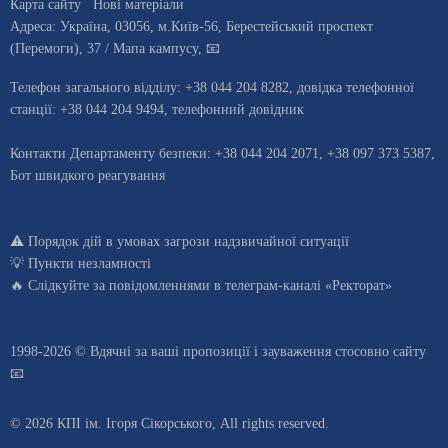
Карта сайту
Нові матеріали
Адреса:
Україна
,
03056
, м.
Київ
-56,
Берестейський проспект
(Перемоги), 37
/ Мапа кампусу
,
📧
Телефон загального відділу:
+38 044 204 8282
, довiдка телефонної
станцiї:
+38 044 204 9494
,
телефонний довідник
Контакти Департаменту безпеки: +38 044 204 2071, +38 097 373 5387,
Бот швидкого реагування
⚠️
Порядок дій в умовах загрози надзвичайної ситуації
💡
Пункти незламності
🔥 Слідкуйте за повідомленнями в
телеграм-каналі «Ректорат»
1998-2026 © Вдячні за ваші
пропозиції і зауваження стосовно сайту
📧
© 2026 КПІ ім. Ігоря Сікорського, All rights reserved.