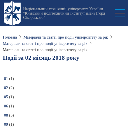
Перейти
Національний технічний університет України
до
"Київський політехнічний інститут імені Ігоря
основного
Сікорського"
вмісту
Головна
Матеріали та статті про події університету за рік
Матеріали та статті про події університету за рік
Матеріали та статті про події університету за рік
Події за 02 місяць 2018 року
01
(1)
02
(2)
05
(1)
06
(1)
08
(3)
09
(1)