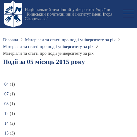
Перейти
Національний технічний університет України
до
"Київський політехнічний інститут імені Ігоря
основного
Сікорського"
вмісту
Головна
Матеріали та статті про події університету за рік
Матеріали та статті про події університету за рік
Матеріали та статті про події університету за рік
Події за 05 місяць 2015 року
04
(1)
07
(1)
08
(1)
12
(1)
14
(2)
15
(3)