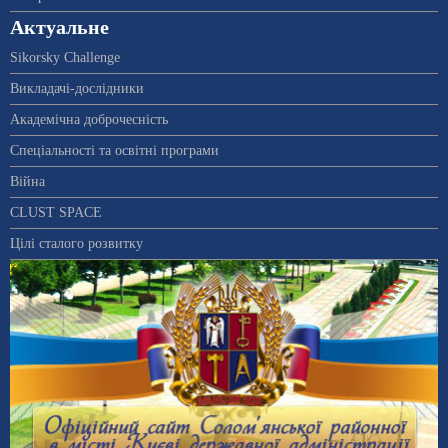
Актуальне
Sikorsky Challenge
Викладачі-дослідники
Академічна доброчесність
Спеціальності та освітні програми
Війна
CLUST SPACE
Цілі сталого розвитку