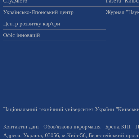
Студмісто
Газета "Київс
Українсько-Японський центр
Журнал "Наук
Центр розвитку кар'єри
Офіс інновацій
Національний технічний університет України "Київський
Контактні дані
Обов'язкова інформація
Бренд КПІ
П
Адреса:
Україна
,
03056
, м.
Київ
-56,
Берестейський просп