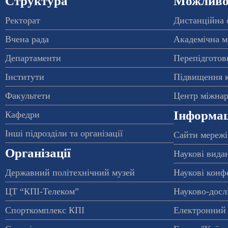
Структура
Можливос
Ректорат
Дистанційна 
Вчена рада
Академічна м
Департаменти
Перепідготовк
Інститути
Підвищення к
Факультети
Центр міжнар
Інформац
Кафедри
Інші підрозділи та організації
Сайти мережі
Організації
Наукові вида
Державний політехнічний музей
Наукові конф
ЦТ “КПІ-Телеком”
Науково-досл
Спорткомплекс КПІ
Електронний 