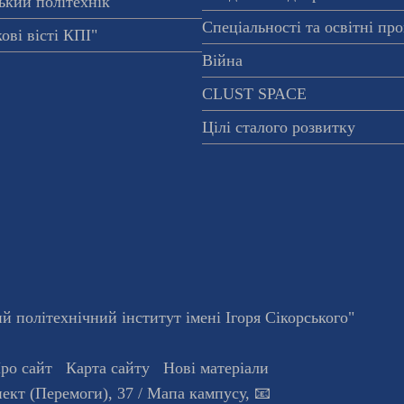
ький політехнік"
Спеціальності та освітні пр
ові вісті КПІ"
Війна
CLUST SPACE
Цілі сталого розвитку
 політехнічний інститут імені Ігоря Сікорського"
ро сайт
Карта сайту
Нові матеріали
ект (Перемоги), 37
/ Мапа кампусу
,
📧