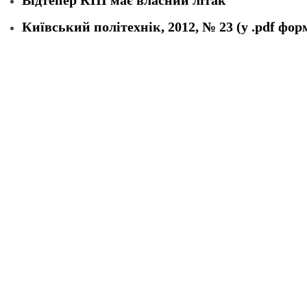
Відтепер КПІ має власний літак
Київський політехнік, 2012, № 23 (у .pdf фор