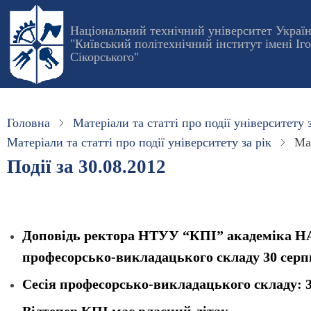
Перейти
до
Національний технічний університет Украї
"Київський політехнічний інститут імені Іг
основного
Сікорського"
вмісту
Головна
Матеріали та статті про події університету з
Матеріали та статті про події університету за рік
Мат
Події за 30.08.2012
Доповідь ректора НТУУ “КПІ” академіка НАН
професорсько-викладацького складу 30 серп
Сесія професорсько-викладацького складу: 3