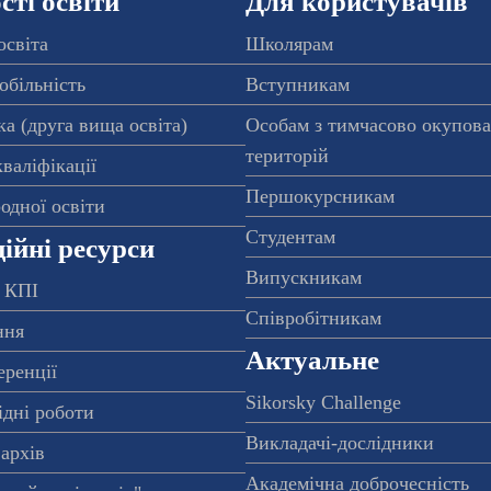
ті освіти
Для користувачів
освіта
Школярам
обільність
Вступникам
а (друга вища освіта)
Особам з тимчасово окупов
територій
валіфікації
Першокурсникам
одної освіти
Студентам
ійні ресурси
Випускникам
 КПІ
Співробітникам
ння
Актуальне
еренції
Sikorsky Challenge
ідні роботи
Викладачі-дослідники
архів
Академічна доброчесність