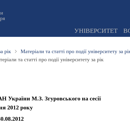
ни
оря
УНІВЕРСИТЕТ
В
а рік
Матеріали та статті про події університету за рі
еріали та статті про події університету за рік
 України М.З. Згуровського на сесії
ня 2012 року
0.08.2012