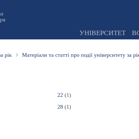
ни
оря
УНІВЕРСИТЕТ
В
а рік
Матеріали та статті про події університету за рі
22
(1)
28
(1)