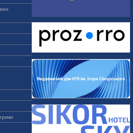
аних
ограми