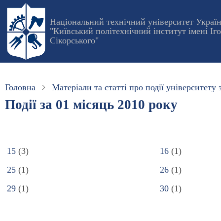
Перейти
до
Національний технічний університет Украї
"Київський політехнічний інститут імені Іг
основного
Сікорського"
вмісту
Головна
Матеріали та статті про події університету з
Події за 01 місяць 2010 року
15
(3)
16
(1)
25
(1)
26
(1)
29
(1)
30
(1)