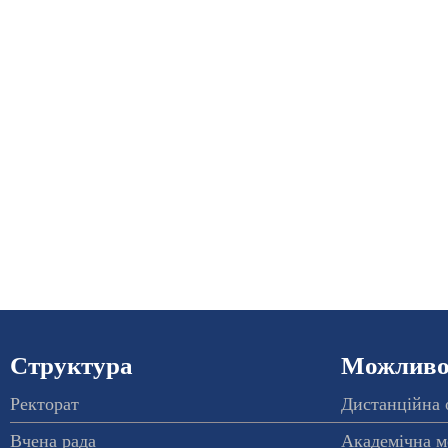
Структура
Можливос
Ректорат
Дистанційна 
Вчена рада
Академічна м