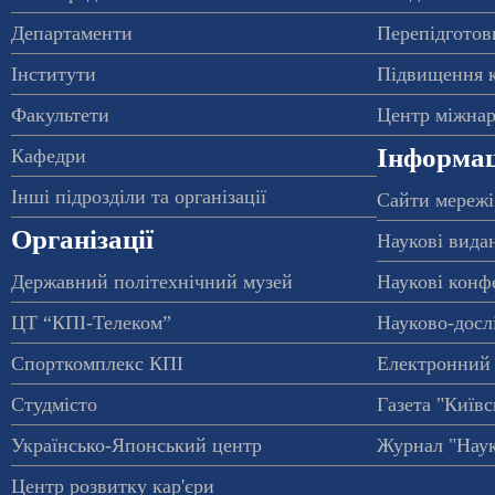
Департаменти
Перепідготовк
Інститути
Підвищення к
Факультети
Центр міжнар
Інформац
Кафедри
Інші підрозділи та організації
Сайти мережі
Організації
Наукові вида
Державний політехнічний музей
Наукові конф
ЦТ “КПІ-Телеком”
Науково-досл
Спорткомплекс КПІ
Електронний 
Студмісто
Газета "Київс
Українсько-Японський центр
Журнал "Наук
Центр розвитку кар'єри