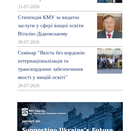
31-07-2026
Стипендія КМУ за видатні
заслуги у сфері вищої освіти
Віталію Дідковському
30-07-2026
Семінар "Якість без кордонів:
інтернаціоналізація та
транскордонне забезпечення
якості у вищій освіті"
28-07-2026