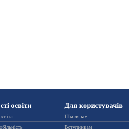
ті освіти
Для користувачів
освіта
Школярам
обільність
Вступникам