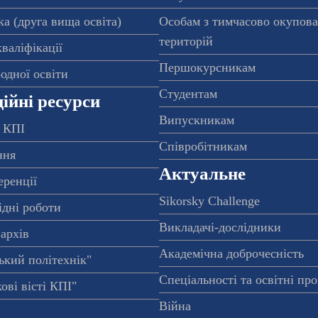
а (друга вища освіта)
Особам з тимчасово окупов
територій
валіфікації
Першокурсникам
одної освіти
Студентам
ійні ресурси
Випускникам
 КПІ
Співробітникам
ння
Актуальне
еренції
Sikorsky Challenge
ідні роботи
Викладачі-дослідники
архів
Академічна доброчесність
ький політехнік"
Спеціальності та освітні пр
ові вісті КПІ"
Війна