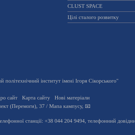
CLUST SPACE
Цілі сталого розвитку
 політехнічний інститут імені Ігоря Сікорського"
ро сайт
Карта сайту
Нові матеріали
ект (Перемоги), 37
/ Мапа кампусу
,
📧
телефонної станцiї:
+38 044 204 9494
,
телефонний довідн