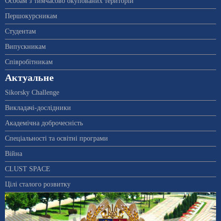
Особам з тимчасово окупованих територій
Першокурсникам
Студентам
Випускникам
Співробітникам
Актуальне
Sikorsky Challenge
Викладачі-дослідники
Академічна доброчесність
Спеціальності та освітні програми
Війна
CLUST SPACE
Цілі сталого розвитку