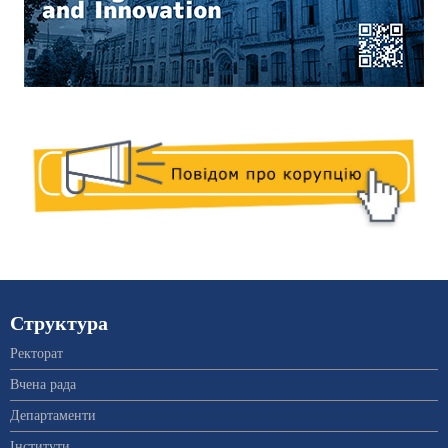
Структура
Ректорат
Вчена рада
Департаменти
Інститути