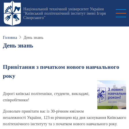
Перейти
Національний технічний університет України
до
"Київський політехнічний інститут імені Ігоря
основного
Сікорського"
вмісту
Головна
День знань
День знань
Привітання з початком нового навчального
року
Дорогі київські політехніки, студенти, викладачі,
співробітники!
Дозвольте привітати вас із 30-річним ювілеєм
незалежності України, 123-ю річницею від дня заснування Київського
політехнічного інституту та з початком нового навчального року.