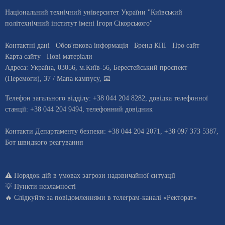
Національний технічний університет України "Київський
політехнічний інститут імені Ігоря Сікорського"
Контактні дані
Обов'язкова інформація
Бренд КПІ
Про сайт
Карта сайту
Нові матеріали
Адреса:
Україна
,
03056
, м.
Київ
-56,
Берестейський проспект
(Перемоги), 37
/ Мапа кампусу
,
📧
Телефон загального відділу:
+38 044 204 8282
, довiдка телефонної
станцiї:
+38 044 204 9494
,
телефонний довідник
Контакти Департаменту безпеки: +38 044 204 2071, +38 097 373 5387,
Бот швидкого реагування
⚠️
Порядок дій в умовах загрози надзвичайної ситуації
💡
Пункти незламності
🔥 Слідкуйте за повідомленнями в
телеграм-каналі «Ректорат»