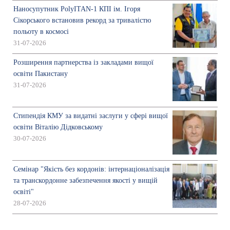
Наносупутник PolyITAN-1 КПІ ім. Ігоря
Сікорського встановив рекорд за тривалістю
польоту в космосі
31-07-2026
Розширення партнерства із закладами вищої
освіти Пакистану
31-07-2026
Стипендія КМУ за видатні заслуги у сфері вищої
освіти Віталію Дідковському
30-07-2026
Семінар "Якість без кордонів: інтернаціоналізація
та транскордонне забезпечення якості у вищій
освіті"
28-07-2026