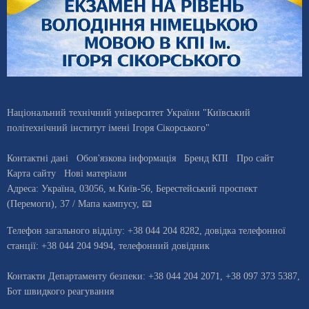
Національний технічний університет України "Київський
політехнічний інститут імені Ігоря Сікорського"
Контактні дані
Обов'язкова інформація
Бренд КПІ
Про сайт
Карта сайту
Нові матеріали
Адреса:
Україна
,
03056
, м.
Київ
-56,
Берестейський проспект
(Перемоги), 37
/ Мапа кампусу
,
📧
Телефон загального відділу:
+38 044 204 8282
, довiдка телефонної
станцiї:
+38 044 204 9494
,
телефонний довідник
Контакти Департаменту безпеки: +38 044 204 2071, +38 097 373 5387,
Бот швидкого реагування