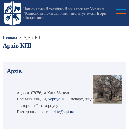
Перейти
Національний технічний університет України
до
"Київський політехнічний інститут імені Ігоря
основного
Сікорського"
вмісту
Головна
Архів КПІ
Архів КПІ
Архів
Адреса: 03056, м.Київ-56, вул.
Політехнічна, 14,
корпус 16
, 1 поверх, вхід
зі сторони 7-го корпусу
Електронна пошта:
arhiv@kpi.ua