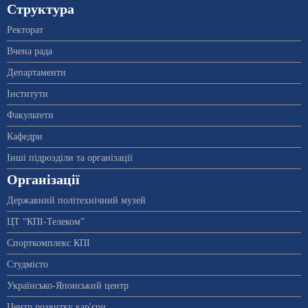
Структура
Ректорат
Вчена рада
Департаменти
Інститути
Факультети
Кафедри
Інші підрозділи та організації
Організації
Державний політехнічний музей
ЦТ “КПІ-Телеком”
Спорткомплекс КПІ
Студмісто
Українсько-Японський центр
Центр розвитку кар'єри