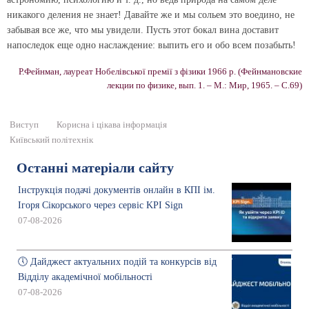
никакого деления не знает! Давайте же и мы сольем это воедино, не
забывая все же, что мы увидели. Пусть этот бокал вина доставит
напоследок еще одно наслаждение: выпить его и обо всем позабыть!
Р.Фейнман, лауреат Нобелівської премії з фізики 1966 р. (
Фейнмановские
лекции по физике, вып. 1. – М.: Мир, 1965. – С.69)
Виступ
Корисна і цікава інформація
Київський політехнік
Останні матеріали сайту
Інструкція подачі документів онлайн в КПІ ім.
Ігоря Сікорського через сервіс KPI Sign
07-08-2026
🕔 Дайджест актуальних подій та конкурсів від
Відділу академічної мобільності
07-08-2026