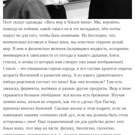
Поэт сказал однажды: «Весь мир в бокале вина». Мы, вероятно,
никогда не поймем, какой смысл он в это вкладывал, ибо поэты
пишут не для того, чтобы быть понятыми. Но бесспорно, что,
внимательно взглянув в бокал вина, мы поистине откроем целый
мир. В нем и физические явления (искрящаяся жидкость, испарение,
меняющееся в зависимости от погоды и вашего дыхания, блеск
стекла), и атомы (о которых нам говорит уже наше воображение).
Стекло – это очищенная горная порода; в его составе кроются секреты
возраста Вселенной и развития звезд. А из какого удивительного
набора реактивов состоит это вино! Как они возникли? Там есть
закваска, ферменты, вытяжки и разные другие продукты. Ведь в вине
скрывается большое обобщение: вся жизнь есть брожение. Изучая
химию вина, нельзя не открыть, как это и сделал Луи Пастер,
причины многих болезней. Сколько жизни в этом кларете, если он
навязывает нашему сознанию свой дух, если мы должны быть столь
осторожны с ним! Наш ограниченный ум для удобства делит этот
бокал вина, этот мир на части: физику, биологию, геологию,
астрономию, психологию и т. д., но ведь природа на самом деле