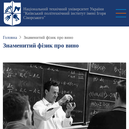
Перейти
Національний технічний університет України
до
"Київський політехнічний інститут імені Ігоря
основного
Сікорського"
вмісту
Головна
Знаменитий фізик про вино
Знаменитий фізик про вино