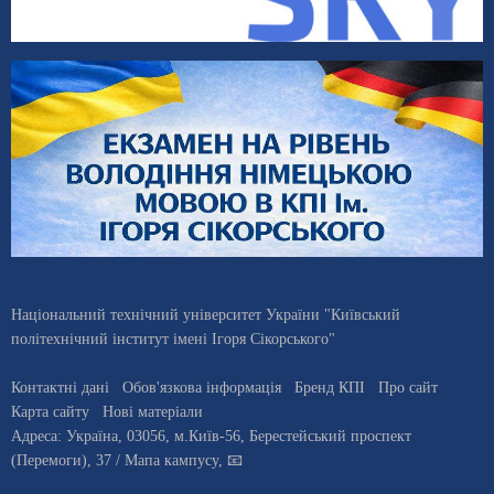
Національний технічний університет України "Київський
політехнічний інститут імені Ігоря Сікорського"
Контактні дані
Обов'язкова інформація
Бренд КПІ
Про сайт
Карта сайту
Нові матеріали
Адреса:
Україна
,
03056
, м.
Київ
-56,
Берестейський проспект
(Перемоги), 37
/ Мапа кампусу
,
📧