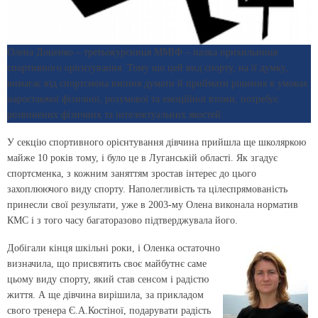
Олена Доценко – третьокурсниця ММІФ – палка прихильниця
спортивного орієнтування. Тому що цей вид спорту, на її думку,
вимагає від спортсмена вміння думати й приймати рішення в умовах
наростаючої фізичної, розумової та емоційної втоми, потребує
розвинених фізичних та інтелектуальних якостей.
У секцію спортивного орієнтування дівчина прийшла ще школяркою
майже 10 років тому, і було це в Луганській області. Як згадує
спортсменка, з кожним заняттям зростав інтерес до цього
захоплюючого виду спорту. Наполегливість та цілеспрямованість
принесли свої результати, уже в 2003-му Олена виконала норматив
КМС і з того часу багаторазово підтверджувала його.
Добігали кінця шкільні роки, і Оленка остаточно
визначила, що присвятить своє майбутнє саме
цьому виду спорту, який став сенсом і радістю
життя. А ще дівчина вирішила, за прикладом
свого тренера Є.А.Костіної, подарувати радість