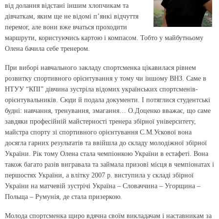
від долання відстані іншим хлопчикам та
дівчаткам, яким ще не відомі п’янкі відчуття
перемог, але вони вже вчаться проходити
маршрути, користуючись картою і компасом. Тобто у майбутньому
Олена бачила себе тренером.
При виборі навчального закладу спортсменка цікавилася рівнем
розвитку спортивного орієнтування у тому чи іншому ВНЗ. Саме в
НТУУ “КПІ” дівчина зустріла відомих українських спортсменів-
орієнтувальників. Сюди й подала документи. І потяглися студентські
будні: навчання, тренування, змагання… О.Доценко вважає, що саме
завдяки професійній майстерності тренера збірної університету,
майстра спорту зі спортивного орієнтування С.М.Ускової вона
досягла гарних результатів та ввійшла до складу молодіжної збірної
України. Рік тому Олена стала чемпіонкою України в естафеті. Вона
також багато разів вигравала та займала призові місця в чемпіонатах і
першостях України, а влітку 2007 р. виступила у складі збірної
України на матчевій зустрічі Україна – Словаччина – Угорщина –
Польща – Румунія, де стала призеркою.
Молода спортсменка щиро вдячна своїм викладачам і наставникам за