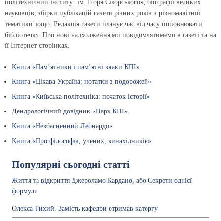
політехнічний інститут ім. Ігоря Сікорського», біографії великих
науковців, збірки публікацій газети різних років з різноманітної
тематики тощо. Редакція газети планує час від часу поповнювати
бібліотечку. Про нові надходження ми повідомлятимемо в газеті та на
її Інтернет-сторінках.
Книга «Пам’ятники і пам’ятні знаки КПІ»
Книга «Цікава Україна: нотатки з подорожей»
Книга «Київська політехніка: початок історії»
Дендрологічний довідник «Парк КПІ»
Книга «Незбагненний Леонардо»
Книга «Про філософів, учених, винахідників»
Популярні сьогодні статті
Життя та відкриття Джероламо Кардано, або Секрети однієї
формули
Олекса Тихий. Замість кафедри отримав каторгу