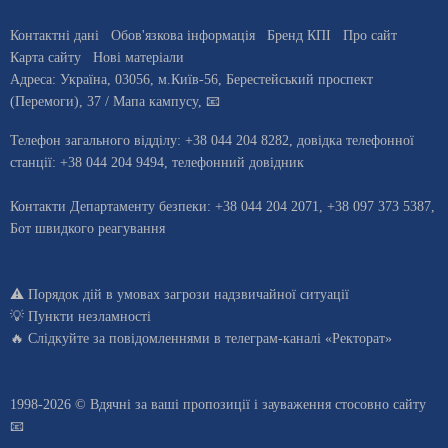
Контактні дані
Обов'язкова інформація
Бренд КПІ
Про сайт
Карта сайту
Нові матеріали
Адреса:
Україна
,
03056
, м.
Київ
-56,
Берестейський проспект
(Перемоги), 37
/ Мапа кампусу
,
📧
Телефон загального відділу:
+38 044 204 8282
, довiдка телефонної
станцiї:
+38 044 204 9494
,
телефонний довідник
Контакти Департаменту безпеки: +38 044 204 2071, +38 097 373 5387,
Бот швидкого реагування
⚠️
Порядок дій в умовах загрози надзвичайної ситуації
💡
Пункти незламності
🔥 Слідкуйте за повідомленнями в
телеграм-каналі «Ректорат»
1998-2026 © Вдячні за ваші
пропозиції і зауваження стосовно сайту
📧