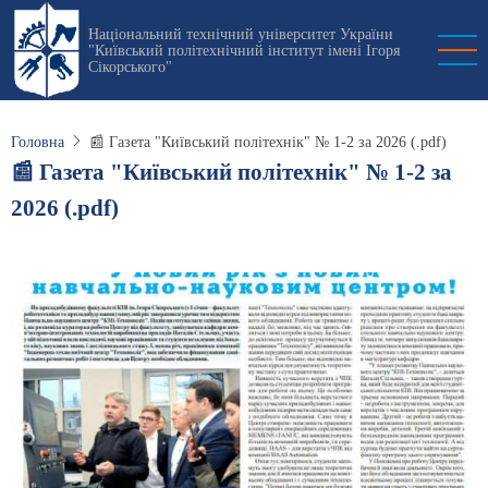
Перейти
Національний технічний університет України
до
"Київський політехнічний інститут імені Ігоря
основного
Сікорського"
вмісту
Головна
📰 Газета "Київський політехнік" № 1-2 за 2026 (.pdf)
📰 Газета "Київський політехнік" № 1-2 за
2026 (.pdf)