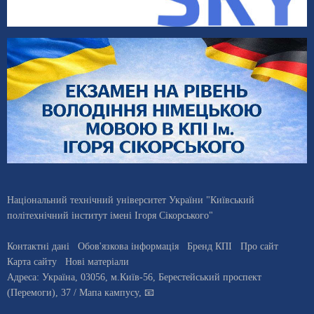
Національний технічний університет України "Київський
політехнічний інститут імені Ігоря Сікорського"
Контактні дані
Обов'язкова інформація
Бренд КПІ
Про сайт
Карта сайту
Нові матеріали
Адреса:
Україна
,
03056
, м.
Київ
-56,
Берестейський проспект
(Перемоги), 37
/ Мапа кампусу
,
📧