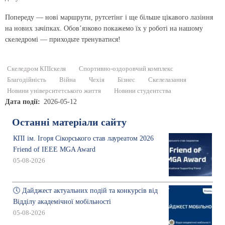
Попереду — нові маршрути, рутсетінг і ще більше цікавого лазіння
на нових зачіпках. Обов’язково покажемо їх у роботі на нашому
скеледромі — приходьте тренуватися!
Скеледром КПІскеля
Спортивно-оздоровчий комплекс
Благодійність
Війна
Чехія
Бізнес
Скелелазання
Новини університетського життя
Новини студентства
Дата події
2026-05-12
Останні матеріали сайту
КПІ ім. Ігоря Сікорського став лауреатом 2026
Friend of IEEE MGA Award
05-08-2026
🕔 Дайджест актуальних подій та конкурсів від
Відділу академічної мобільності
05-08-2026