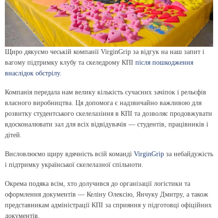
Щиро дякуємо чеській компанії VirginGrip за відгук на наш запит і
вагому підтримку клубу та скеледрому КПІ
після пошкодження
внаслідок обстрілу
.
Компанія передала нам велику кількість сучасних зачіпок і рельєфів
власного виробництва. Ця допомога є надзвичайно важливою для
розвитку студентського скелелазіння в КПІ та дозволяє продовжувати
вдосконалювати зал для всіх відвідувачів — студентів, працівників і
дітей.
Висловлюємо щиру вдячність всій команді
VirginGrip
за небайдужість
і підтримку української скелелазної спільноти.
Окрема подяка всім, хто долучився до організації логістики та
оформлення документів — Келіну Олексію, Янчуку Дмитру, а також
представникам адміністрації КПІ за сприяння у підготовці офіційних
документів.