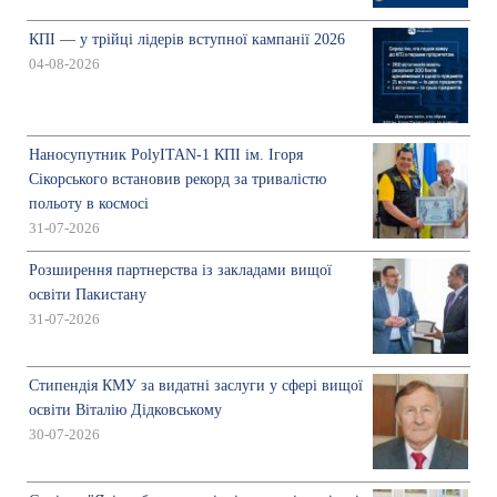
КПІ — у трійці лідерів вступної кампанії 2026
04-08-2026
Наносупутник PolyITAN-1 КПІ ім. Ігоря
Сікорського встановив рекорд за тривалістю
польоту в космосі
31-07-2026
Розширення партнерства із закладами вищої
освіти Пакистану
31-07-2026
Стипендія КМУ за видатні заслуги у сфері вищої
освіти Віталію Дідковському
30-07-2026