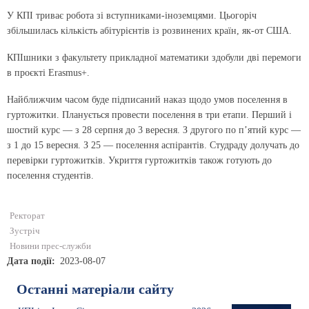
У КПІ триває робота зі вступниками-іноземцями. Цьогоріч
збільшилась кількість абітурієнтів із розвинених країн, як-от США.
КПІшники з факультету прикладної математики здобули дві перемоги
в проєкті Erasmus+.
Найближчим часом буде підписаний наказ щодо умов поселення в
гуртожитки. Планується провести поселення в три етапи. Перший і
шостий курс — з 28 серпня до 3 вересня. З другого по пʼятий курс —
з 1 до 15 вересня. З 25 — поселення аспірантів. Студраду долучать до
перевірки гуртожитків. Укриття гуртожитків також готують до
поселення студентів.
Ректорат
Зустріч
Новини прес-служби
Дата події
2023-08-07
Останні матеріали сайту