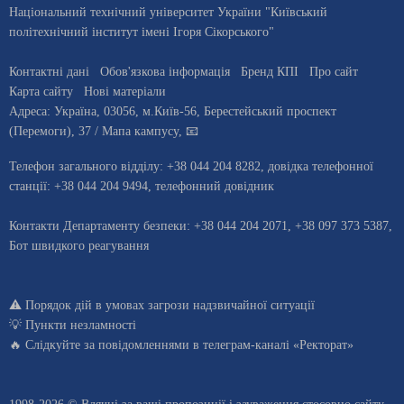
Національний технічний університет України "Київський
політехнічний інститут імені Ігоря Сікорського"
Контактні дані
Обов'язкова інформація
Бренд КПІ
Про сайт
Карта сайту
Нові матеріали
Адреса:
Україна
,
03056
, м.
Київ
-56,
Берестейський проспект
(Перемоги), 37
/ Мапа кампусу
,
📧
Телефон загального відділу:
+38 044 204 8282
, довiдка телефонної
станцiї:
+38 044 204 9494
,
телефонний довідник
Контакти Департаменту безпеки: +38 044 204 2071, +38 097 373 5387,
Бот швидкого реагування
⚠️
Порядок дій в умовах загрози надзвичайної ситуації
💡
Пункти незламності
🔥 Слідкуйте за повідомленнями в
телеграм-каналі «Ректорат»