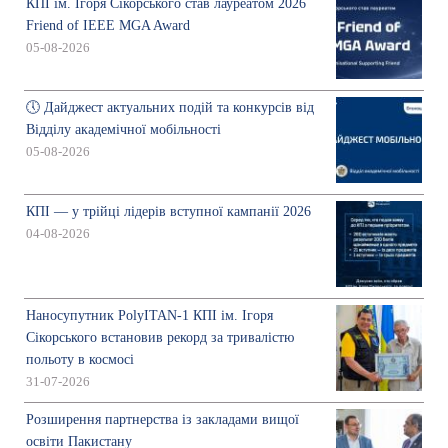
КПІ ім. Ігоря Сікорського став лауреатом 2026
Friend of IEEE MGA Award
05-08-2026
🕔 Дайджест актуальних подій та конкурсів від
Відділу академічної мобільності
05-08-2026
КПІ — у трійці лідерів вступної кампанії 2026
04-08-2026
Наносупутник PolyITAN-1 КПІ ім. Ігоря
Сікорського встановив рекорд за тривалістю
польоту в космосі
31-07-2026
Розширення партнерства із закладами вищої
освіти Пакистану