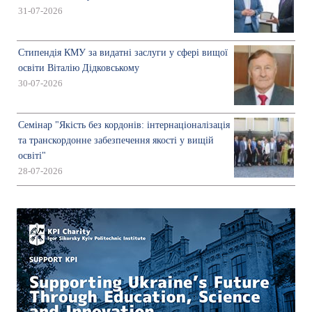
31-07-2026
Стипендія КМУ за видатні заслуги у сфері вищої
освіти Віталію Дідковському
30-07-2026
Семінар "Якість без кордонів: інтернаціоналізація
та транскордонне забезпечення якості у вищій
освіті"
28-07-2026