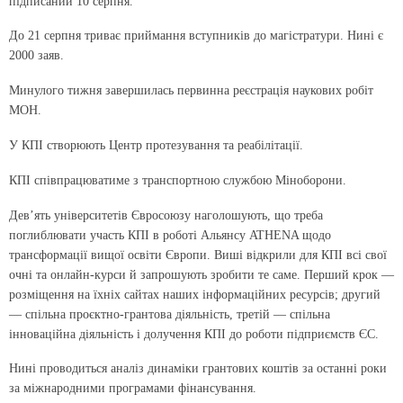
підписаний 10 серпня.
До 21 серпня триває приймання вступників до магістратури. Нині є
2000 заяв.
Минулого тижня завершилась первинна реєстрація наукових робіт
МОН.
У КПІ створюють Центр протезування та реабілітації.
КПІ співпрацюватиме з транспортною службою Міноборони.
Дев’ять університетів Євросоюзу наголошують, що треба
поглиблювати участь КПІ в роботі Альянсу ATHENA щодо
трансформації вищої освіти Європи. Виші відкрили для КПІ всі свої
очні та онлайн-курси й запрошують зробити те саме. Перший крок —
розміщення на їхніх сайтах наших інформаційних ресурсів; другий
— спільна проєктно-грантова діяльність, третій — спільна
інноваційна діяльність і долучення КПІ до роботи підприємств ЄС.
Нині проводиться аналіз динаміки грантових коштів за останні роки
за міжнародними програмами фінансування.