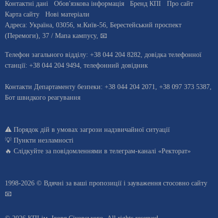
Контактні дані
Обов'язкова інформація
Бренд КПІ
Про сайт
Карта сайту
Нові матеріали
Адреса:
Україна
,
03056
, м.
Київ
-56,
Берестейський проспект
(Перемоги), 37
/ Мапа кампусу
,
📧
Телефон загального відділу:
+38 044 204 8282
, довiдка телефонної
станцiї:
+38 044 204 9494
,
телефонний довідник
Контакти Департаменту безпеки: +38 044 204 2071, +38 097 373 5387,
Бот швидкого реагування
⚠️
Порядок дій в умовах загрози надзвичайної ситуації
💡
Пункти незламності
🔥 Слідкуйте за повідомленнями в
телеграм-каналі «Ректорат»
1998-2026 © Вдячні за ваші
пропозиції і зауваження стосовно сайту
📧