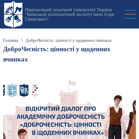
Перейти
Національний технічний університет України
до
"Київський політехнічний інститут імені Ігоря
основного
Сікорського"
вмісту
Головна
ДоброЧесність: цінності у щоденних вчинках
ДоброЧесність: цінності у щоденних
вчинках