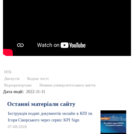
НТБ
Дискусія
Кодекс честі
Відеорепортажі
Новини університетського життя
Дата події
2022-11-11
Останні матеріали сайту
Інструкція подачі документів онлайн в КПІ ім.
Ігоря Сікорського через сервіс KPI Sign
07-08-2026