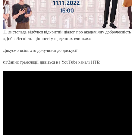
11 листопада відбувся відкритий діалог про академічну доброчесність
«ДоброЧесність: цінності у щоденних вчинках».
Дякуємо всім, хто долучився до дискусії.
👉Запис трансляції дивіться на YouTube каналі НТБ: