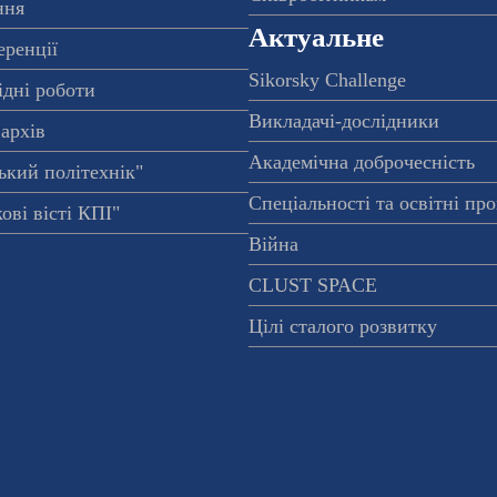
ння
Актуальне
еренції
Sikorsky Challenge
ідні роботи
Викладачі-дослідники
архів
Академічна доброчесність
ький політехнік"
Спеціальності та освітні пр
ові вісті КПІ"
Війна
CLUST SPACE
Цілі сталого розвитку