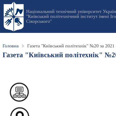
Перейти
до
Національний технічний університет Украї
"Київський політехнічний інститут імені Іг
основного
Сікорського"
вмісту
Головна
Газета "Київський політехнік" №20 за 2021 
Газета "Київський політехнік" №20 