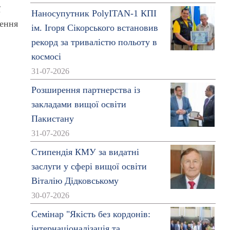
ї
Наносупутник PolyITAN-1 КПІ
ження
ім. Ігоря Сікорського встановив
рекорд за тривалістю польоту в
космосі
31-07-2026
Розширення партнерства із
закладами вищої освіти
Пакистану
31-07-2026
Стипендія КМУ за видатні
заслуги у сфері вищої освіти
Віталію Дідковському
30-07-2026
Семінар "Якість без кордонів:
інтернаціоналізація та