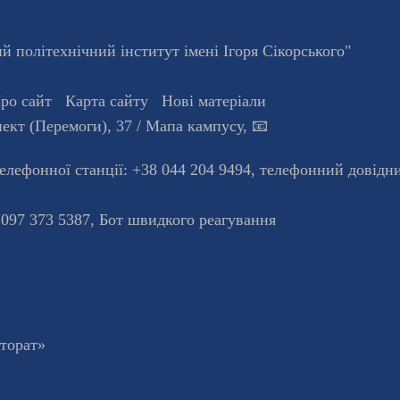
 політехнічний інститут імені Ігоря Сікорського"
ро сайт
Карта сайту
Нові матеріали
ект (Перемоги), 37
/ Мапа кампусу
,
📧
телефонної станцiї:
+38 044 204 9494
,
телефонний довідн
 097 373 5387,
Бот швидкого реагування
кторат»