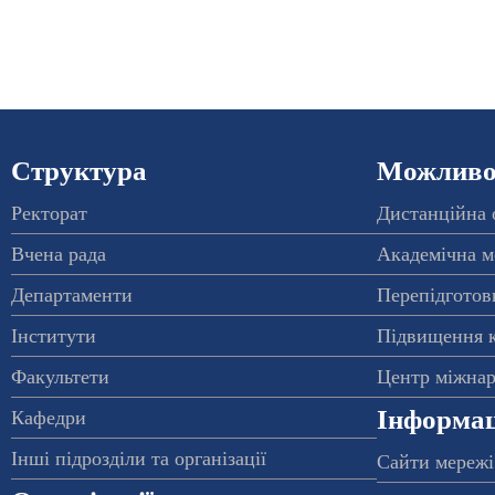
Структура
Можливос
Ректорат
Дистанційна 
Вчена рада
Академічна м
Департаменти
Перепідготовк
Інститути
Підвищення к
Факультети
Центр міжнар
Інформац
Кафедри
Інші підрозділи та організації
Сайти мережі