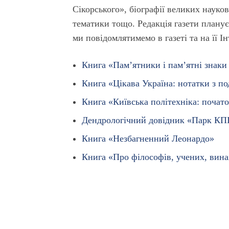
Сікорського», біографії великих науков
тематики тощо. Редакція газети планує
ми повідомлятимемо в газеті та на її І
Книга «Пам’ятники і пам’ятні знаки
Книга «Цікава Україна: нотатки з п
Книга «Київська політехніка: почато
Дендрологічний довідник «Парк КП
Книга «Незбагненний Леонардо»
Книга «Про філософів, учених, вина