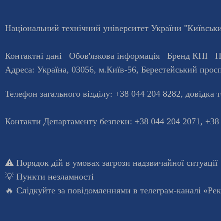
Національний технічний університет України "Київський
Контактні дані
Обов'язкова інформація
Бренд КПІ
П
Адреса:
Україна
,
03056
, м.
Київ
-56,
Берестейський просп
Телефон загального відділу:
+38 044 204 8282
, довiдка 
Контакти Департаменту безпеки: +38 044 204 2071, +38
⚠️
Порядок дій в умовах загрози надзвичайної ситуації
💡
Пункти незламності
🔥 Слідкуйте за повідомленнями в
телеграм-каналі «Ре