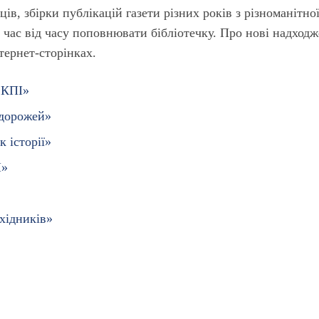
ців, збірки публікацій газети різних років з різноманітно
 час від часу поповнювати бібліотечку. Про нові надход
нтернет-сторінках.
 КПІ»
одорожей»
к історії»
І»
хідників»