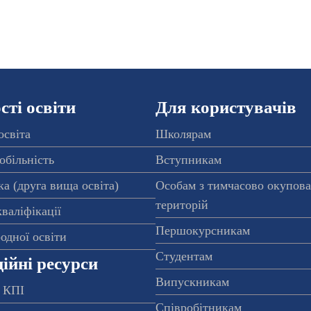
ті освіти
Для користувачів
освіта
Школярам
обільність
Вступникам
а (друга вища освіта)
Особам з тимчасово окупов
територій
валіфікації
Першокурсникам
одної освіти
Студентам
ійні ресурси
Випускникам
 КПІ
Співробітникам