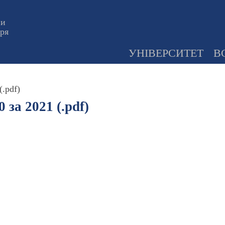
ни
оря
УНІВЕРСИТЕТ
В
(.pdf)
за 2021 (.pdf)