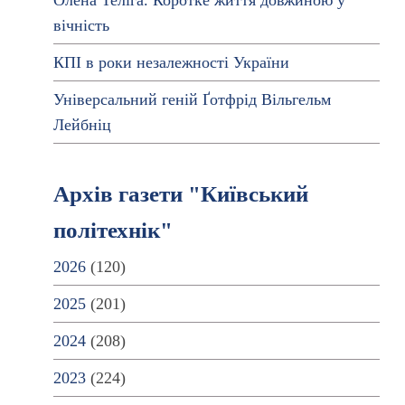
Олена Теліга. Коротке життя довжиною у
вічність
КПІ в роки незалежності України
Універсальний геній Ґотфрід Вільгельм
Лейбніц
Архів газети "Київський
політехнік"
2026
(120)
2025
(201)
2024
(208)
2023
(224)