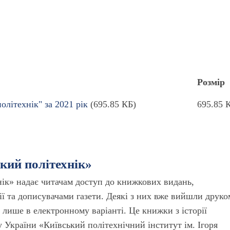
Розмір
літехнік" за 2021 рік
(695.85 КБ)
695.85 
ький політехнік»
нік» надає читачам доступ до книжкових видань,
ї та дописувачами газети. Деякі з них вже вийшли друко
лише в електронному варіанті. Це книжки з історії
 України «Київський політехнічний інститут ім. Ігоря