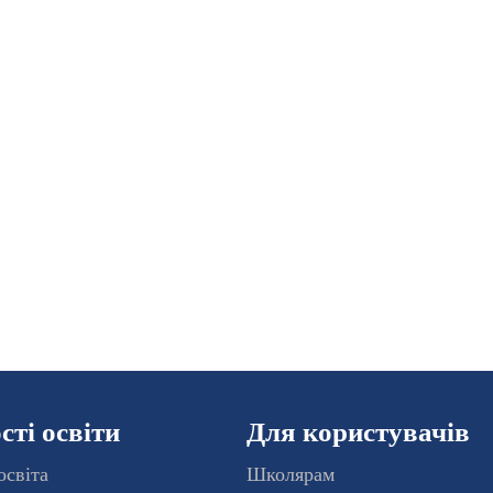
ті освіти
Для користувачів
освіта
Школярам