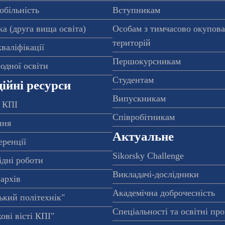
обільність
Вступникам
а (друга вища освіта)
Особам з тимчасово окупов
територій
валіфікації
Першокурсникам
одної освіти
Студентам
ійні ресурси
Випускникам
 КПІ
Співробітникам
ння
Актуальне
еренції
Sikorsky Challenge
ідні роботи
Викладачі-дослідники
архів
Академічна доброчесність
ький політехнік"
Спеціальності та освітні пр
ові вісті КПІ"