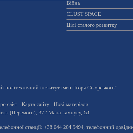
Війна
CLUST SPACE
Цілі сталого розвитку
 політехнічний інститут імені Ігоря Сікорського"
ро сайт
Карта сайту
Нові матеріали
ект (Перемоги), 37
/ Мапа кампусу
,
📧
телефонної станцiї:
+38 044 204 9494
,
телефонний довідн