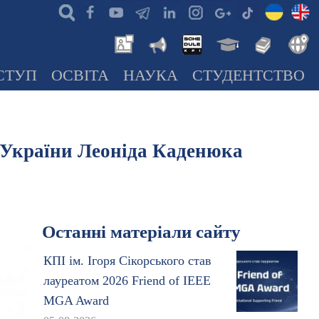
СТУП
ОСВІТА
НАУКА
СТУДЕНТСТВО
ї України Леоніда Каденюка
Останні матеріали сайту
КПІ ім. Ігоря Сікорського став
лауреатом 2026 Friend of IEEE
MGA Award