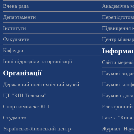
Вчена рада
Академічна м
Департаменти
Перепідготовк
Інститути
Підвищення к
Факультети
Центр міжнар
Інформац
Кафедри
Інші підрозділи та організації
Сайти мережі
Організації
Наукові вида
Державний політехнічний музей
Наукові конф
ЦТ “КПІ-Телеком”
Науково-досл
Спорткомплекс КПІ
Електронний 
Студмісто
Газета "Київс
Українсько-Японський центр
Журнал "Наук