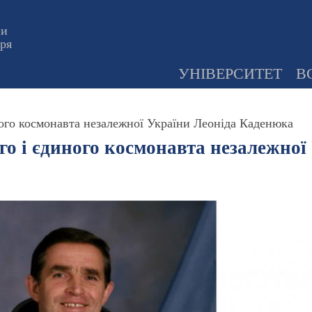
ни
оря
УНІВЕРСИТЕТ
В
ного космонавта незалежної України Леоніда Каденюка
го і єдиного космонавта незалежно