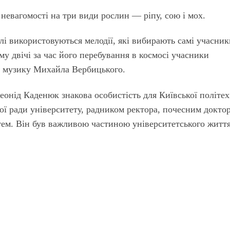
невагомості на три види рослин — ріпу, сою і мох.
і використовуються мелодії, які вибирають самі учасник
у двічі за час його перебування в космосі учасники
д музику Михайла Вербицького.
Леонід Каденюк знакова особистість для Київської політе
ої ради університету, радником ректора, почесним докто
стем. Він був важливою частиною університетського житт