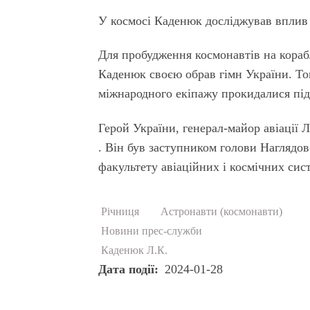
У космосі Каденюк досліджував вплив 
Для пробудження космонавтів на корабл
Каденюк своєю обрав гімн України. Том
міжнародного екіпажу прокидалися пі
Герой України, генерал-майор авіації 
. Він був заступником голови Наглядов
факультету авіаційних і космічних си
Річниця
Астронавти (космонавти)
Новини прес-служби
Каденюк Л.К.
Дата події
2024-01-28