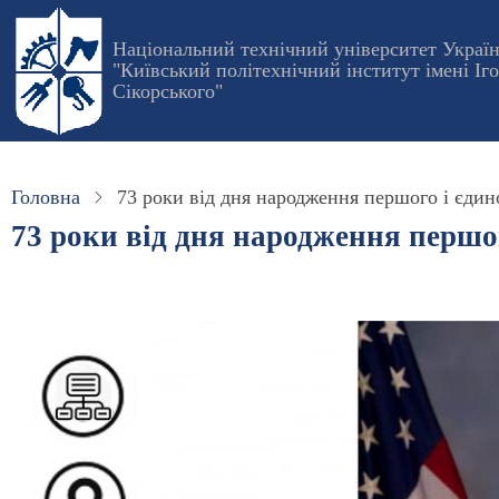
Перейти
до
Національний технічний університет Украї
"Київський політехнічний інститут імені Іг
основного
Сікорського"
вмісту
Головна
73 роки від дня народження першого і єди
73 роки від дня народження першо