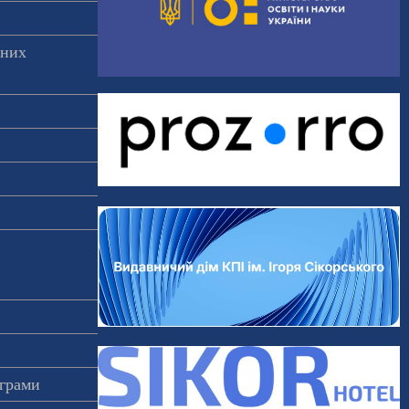
аних
ограми