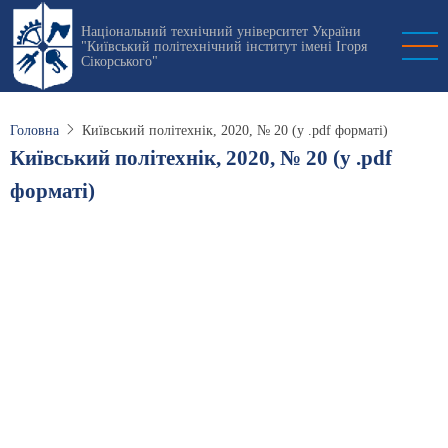
Перейти
Національний технічний університет України
до
"Київський політехнічний інститут імені Ігоря
основного
Сікорського"
вмісту
Головна
Київський політехнік, 2020, № 20 (у .pdf форматі)
Київський політехнік, 2020, № 20 (у .pdf
форматі)