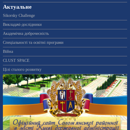
Актуальне
Sikorsky Challenge
Викладачі-дослідники
Академічна доброчесність
Спеціальності та освітні програми
Війна
CLUST SPACE
Цілі сталого розвитку