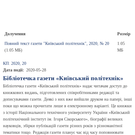
Долучення
Розмір
Повний текст газети "Київський політехнік", 2020, № 20
1.05
(1.05 МБ)
МБ
КП: 2020, 20
Дата події
2020-05-28
Бібліотечка газети «Київський політехнік»
Бібліотечка газети «Київський політехнік» надає читачам доступ до
книжкових видань, підготовлених співробітниками редакції та
дописувачами газети. Деякі з них вже вийшли друком на папері, інші
поки що можна прочитати лише в електронному варіанті. Це книжки
з історії Національного технічного університету України «Київський
політехнічний інститут ім. Ігоря Сікорського», біографії великих
науковців, збірки публікацій газети різних років з різноманітної
тематики тощо. Редакція газети планує час від часу поповнювати