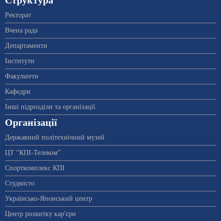
Структура
Ректорат
Вчена рада
Департаменти
Інститути
Факультети
Кафедри
Інші підрозділи та організації
Організації
Державний політехнічний музей
ЦТ “КПІ-Телеком”
Спорткомплекс КПІ
Студмісто
Українсько-Японський центр
Центр розвитку кар'єри