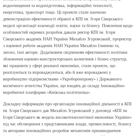
водоочищення та водопідготовка, інформаційні технології,
енергетика, транспорт тощо. Ці проекти стали наочною
демонстрацією ефективності обраної в КПІ ім. Ігоря Сікорського
моделі організації взаємодії освіти, науки та бізнесу. Пояснення щодо
особливостей окремих розробок давали ректор КПІ ім. Ігоря
Сікорського академік НАН України Михайло Згуровський, проректор
з наукової роботи академік НАН України Михайло Ільченко та,
звісно, їхні автори. Додатковим свідченням ефективності політики
зближення науково-конструкторських колективів і бізнес-структур,
які працюють у сфері реальної економіки, стали проекти, що
реалізуються та впроваджуються, або й вже впроваджені у
виробництво підприємствами «Укроборонпрому» і Державного
космічного агентства України, що входять до складу Інноваційно-
виробничої платформи «Київська політехніка».
Докладну інформацію про організацію інноваційної діяльності в КПІ
ім. Ігоря Сікорського дав Михайло Згуровський у доповіді «КПІ ім.
Ігоря Сікорського як модель високотехнологічної економіки України»
під час обговорення з представниками влади, промисловості, бізнесу
та авторами інноваційних розробок механізмів пришвидшення