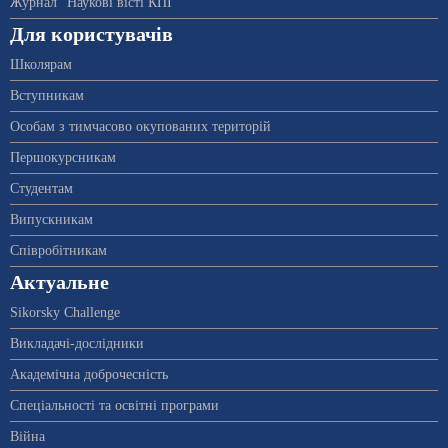
Журнал "Наукові вісті КПІ"
Для користувачів
Школярам
Вступникам
Особам з тимчасово окупованих територій
Першокурсникам
Студентам
Випускникам
Співробітникам
Актуальне
Sikorsky Challenge
Викладачі-дослідники
Академічна доброчесність
Спеціальності та освітні програми
Війна