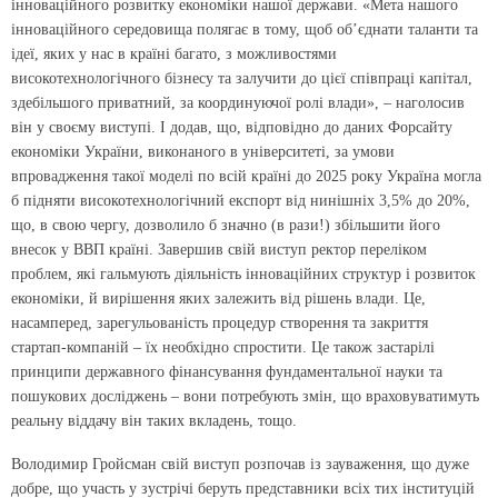
інноваційного розвитку економіки нашої держави. «Мета нашого
інноваційного середовища полягає в тому, щоб об’єднати таланти та
ідеї, яких у нас в країні багато, з можливостями
високотехнологічного бізнесу та залучити до цієї співпраці капітал,
здебільшого приватний, за координуючої ролі влади», – наголосив
він у своєму виступі. І додав, що, відповідно до даних Форсайту
економіки України, виконаного в університеті, за умови
впровадження такої моделі по всій країні до 2025 року Україна могла
б підняти високотехнологічний експорт від нинішніх 3,5% до 20%,
що, в свою чергу, дозволило б значно (в рази!) збільшити його
внесок у ВВП країні. Завершив свій виступ ректор переліком
проблем, які гальмують діяльність інноваційних структур і розвиток
економіки, й вирішення яких залежить від рішень влади. Це,
насамперед, зарегульованість процедур створення та закриття
стартап-компаній – їх необхідно спростити. Це також застарілі
принципи державного фінансування фундаментальної науки та
пошукових досліджень – вони потребують змін, що враховуватимуть
реальну віддачу він таких вкладень, тощо.
Володимир Гройсман свій виступ розпочав із зауваження, що дуже
добре, що участь у зустрічі беруть представники всіх тих інституцій