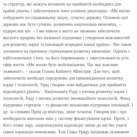
та структур, які можуть впливати на прийняття необхідних для
країни рішень і забезпечувати їхню успішну реалізацію. «Ми маємо
побудувати по-справжньому міцну, сучасну державу. Основою цієї
держави має бути сучасна, розвинена національна економіка, –
підкреслив він. – І ми ніколи в житті не зможемо забезпечити
якісного прориву без належної підтримки і створення можливостей
для розвитку науки та інновацій всередині нашої країни». Він також
зупинився на причинах стримування розвитку економіки. Однією з
найголовніших з них, на його переконання, є зарегульованість усіх
сфер життя. «Ми маємо бути мобільнішими. Час має важливе
значення!», – сказав Голова Кабінету Міністрів. Для того, щоб
забезпечити необхідні передумови для пришвидшення розвитку
науки і технологій, Уряд створює нові майданчики для прийняття
відповідних рішень – Національну Раду з питань розвитку науки і
технологій, Раду з питань розвитку інноваційних технологій, Фонд
підтримки стартапів – та фінансові механізми підтримки інновацій. І
це, за словами Прем’єр-міністра, лише початок. Говорив він і про
необхідність внесення змін у систему фінансування науки. Проте, з
його точки зору, запропонувати відповідні зміни до неї без участі
самих науковців неможливо. Тож Глава Уряду ініціював скликання