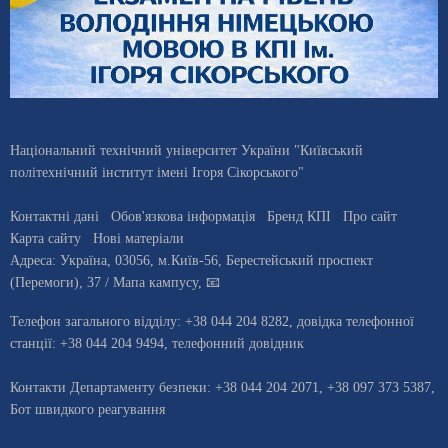
Національний технічний університет України "Київський
політехнічний інститут імені Ігоря Сікорського"
Контактні дані
Обов'язкова інформація
Бренд КПІ
Про сайт
Карта сайту
Нові матеріали
Адреса:
Україна
,
03056
, м.
Київ
-56,
Берестейський проспект
(Перемоги), 37
/ Мапа кампусу
,
📧
Телефон загального відділу:
+38 044 204 8282
, довiдка телефонної
станцiї:
+38 044 204 9494
,
телефонний довідник
Контакти Департаменту безпеки: +38 044 204 2071, +38 097 373 5387,
Бот швидкого реагування