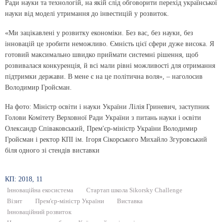
Ради науки та технологій, на якій слід обговорити перехід української
науки від моделі утримання до інвестицій у розвиток.
«Ми зацікавлені у розвитку економіки. Без вас, без науки, без
інновацій це зробити неможливо. Ємність цієї сфери дуже висока. Я
готовий максимально швидко приймати системні рішення, щоб
розвивалася конкуренція, й всі мали рівні можливості для отримання
підтримки держави. В мене є на це політична воля», – наголосив
Володимир Гройсман.
На фото: Міністр освіти і науки України Лілія Гриневич, заступник
Голови Комітету Верховної Ради України з питань науки і освіти
Олександр Співаковський, Прем'єр-міністр України Володимир
Гройсман і ректор КПІ ім. Ігоря Сікорського Михайло Згуровський
біля одного зі стендів виставки
КП: 2018, 11
Інноваційна екосистема
Стартап школа Sikorsky Сhallenge
Візит
Прем'єр-міністр України
Виставка
Інноваційний розвиток