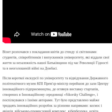
Візит розпочався з покладання квітів до стенду зі світлинами
студентів, співробітників і випускників університету, які віддали свої
життя за незалежність нашої Батьківщини під час Революції Гідності
та в неоголошеній війні на Донбасі.
Після короткої екскурсії по університету та відвідування Державного
політехнічного музею КПІ Прем'єр-міністр перейшов до зали Центру
інноваційного підприємництва, де оглянув виставку стартапів,
створених в Інноваційному середовищі «Sikorsky Challenge», і
поспілкувався з їхніми авторами. Тут було представлено майже
тридцять інноваційних розробок за різними напрямами: космос і
авіація, військово-промисловий комплекс, кібербезпека, освіта,