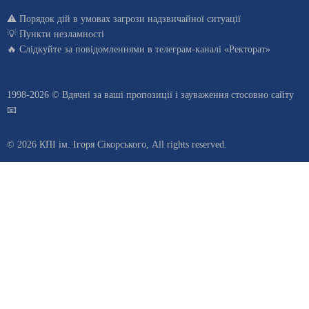
⚠️
Порядок дій в умовах загрози надзвичайної ситуації
💡
Пункти незламності
🔥 Слідкуйте за повідомленнями в
телеграм-каналі «Ректорат»
1998-2026 © Вдячні за ваші
пропозиції і зауваження стосовно сайту
📧
© 2026 КПІ ім. Ігоря Сікорського, All rights reserved.