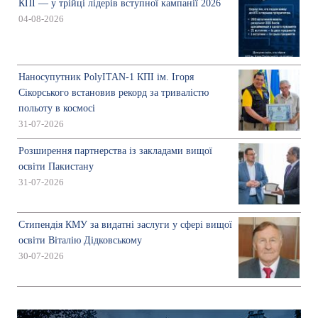
КПІ — у трійці лідерів вступної кампанії 2026
04-08-2026
Наносупутник PolyITAN-1 КПІ ім. Ігоря
Сікорського встановив рекорд за тривалістю
польоту в космосі
31-07-2026
Розширення партнерства із закладами вищої
освіти Пакистану
31-07-2026
Стипендія КМУ за видатні заслуги у сфері вищої
освіти Віталію Дідковському
30-07-2026