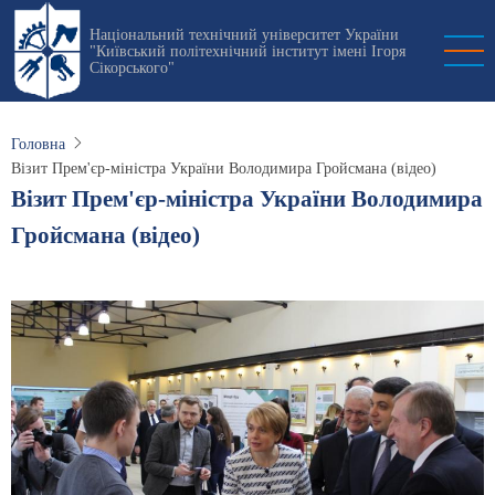
Перейти
Національний технічний університет України
до
"Київський політехнічний інститут імені Ігоря
основного
Сікорського"
вмісту
Головна
Візит Прем'єр-міністра України Володимира Гройсмана (відео)
Візит Прем'єр-міністра України Володимира
Гройсмана (відео)