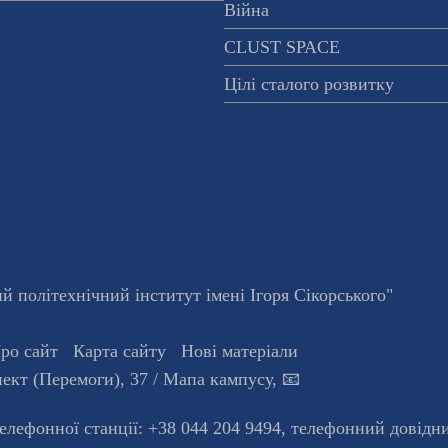
Війна
CLUST SPACE
Цілі сталого розвитку
 політехнічний інститут імені Ігоря Сікорського"
ро сайт
Карта сайту
Нові матеріали
ект (Перемоги), 37
/ Мапа кампусу
,
📧
телефонної станцiї:
+38 044 204 9494
,
телефонний довідн