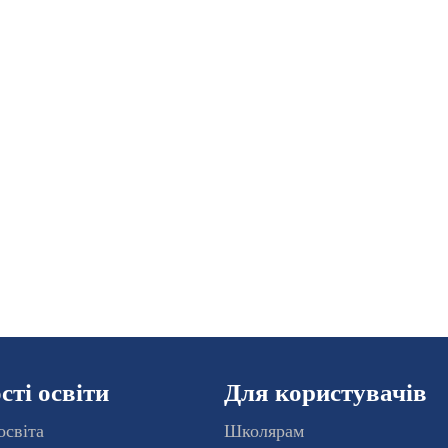
ті освіти
Для користувачів
освіта
Школярам