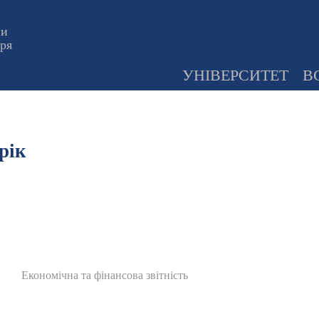
ни
оря
УНІВЕРСИТЕТ
В
рік
Економічна та фінансова звітність