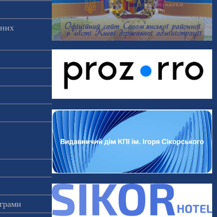
аних
ограми