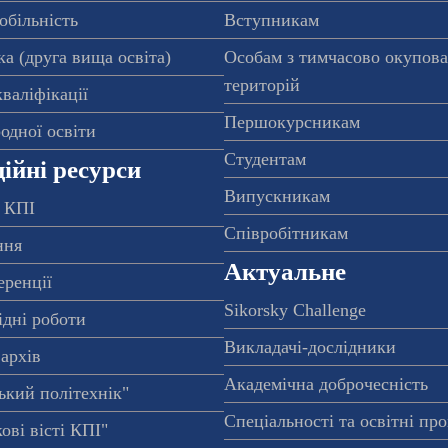
обільність
Вступникам
а (друга вища освіта)
Особам з тимчасово окупов
територій
валіфікації
Першокурсникам
одної освіти
Студентам
ійні ресурси
Випускникам
 КПІ
Співробітникам
ння
Актуальне
еренції
Sikorsky Challenge
ідні роботи
Викладачі-дослідники
архів
Академічна доброчесність
ький політехнік"
Спеціальності та освітні пр
ові вісті КПІ"