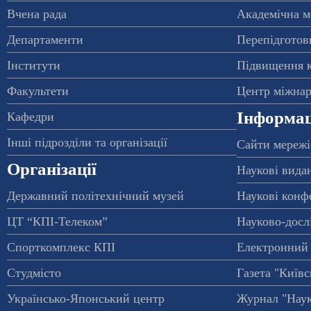
Вчена рада
Академічна м
Департаменти
Перепідготовк
Інститути
Підвищення к
Факультети
Центр міжнар
Інформац
Кафедри
Інші підрозділи та організації
Сайти мережі
Організації
Наукові вида
Державний політехнічний музей
Наукові конф
ЦТ “КПІ-Телеком”
Науково-досл
Спорткомплекс КПІ
Електронний 
Студмісто
Газета "Київс
Українсько-Японський центр
Журнал "Наук