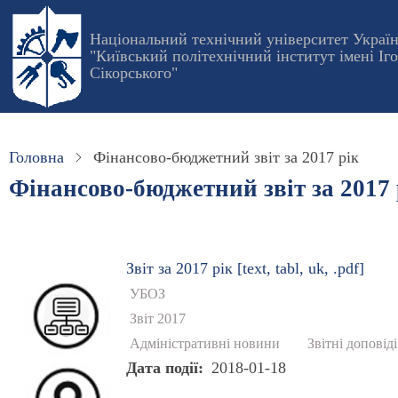
Перейти
до
Національний технічний університет Украї
"Київський політехнічний інститут імені Іг
основного
Сікорського"
вмісту
Головна
Фінансово-бюджетний звіт за 2017 рік
Фінансово-бюджетний звіт за 2017 
Звіт за 2017 рік [text, tabl, uk, .pdf]
УБОЗ
Звіт 2017
Адміністративні новини
Звітні доповіді
Дата події
2018-01-18