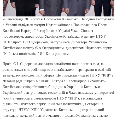
20 листопада 2013 року в Посольстві Китайської Народної Республіки
в Україні відбулася зустріч Надзвичайного і Повноважного Посла
Китайської Народної Республіки в Україні Чжан Сіюня з
проректором, директором Українсько-Китайського центру НТУУ
"КПІ" проф. С.І.Сидоренком, заступником директора Українсько-
Китайського центру Є.А.Огородником, директором Наукового парку
"Київська політехніка" Я.І.Кологривовим.
Проф. С.І. Сидоренко докладно ознайомив пана посла з тим, як
розвивається співробітництво з китайськими партнерами в освітній
та науково-технологічній сферах. Це і представництво НТУУ "КПІ" в
Діловій раді "Україна-Китай", і Угода з "Асоціацією Українсько-
Китайського співробітництва", що діє в Україні, й Китайсько-
Український центр високих технологій в Чжецзянському університеті
(який є університетом-партнером НТУУ "КПІ"), і міжнародна
діяльність Наукового парку "Київська політехніка", і створені в
структурі НТУУ "КПІ" Українсько-Китайський центр, спільний
навчально-науковий центр сучасного приладобудування за участю