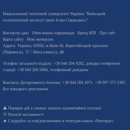
Національний технічний університет України "Київський
політехнічний інститут імені Ігоря Сікорського"
Контактні дані
Обов'язкова інформація
Бренд КПІ
Про сайт
Карта сайту
Нові матеріали
Адреса:
Україна
,
03056
, м.
Київ
-56,
Берестейський проспект
(Перемоги), 37
/ Мапа кампусу
,
📧
Телефон загального відділу:
+38 044 204 8282
, довiдка телефонної
станцiї:
+38 044 204 9494
,
телефонний довідник
Контакти Департаменту безпеки: +38 044 204 2071, +38 097 373 5387,
Бот швидкого реагування
⚠️
Порядок дій в умовах загрози надзвичайної ситуації
💡
Пункти незламності
🔥 Слідкуйте за повідомленнями в
телеграм-каналі «Ректорат»