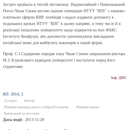
Зустріч пройшла в теплій обстановці. Надзвичайний і Повноважний
Посол Чжан Сіюнь високо оцінив співпрацю НТУУ "КПІ" з науково-
освітньою сферою КНР, пообіцяв і надалі надавати допомогу в
подальших кроках НТУУ "КПІ" в цьому напрямі, в тому числі й в
реалізації ініціативи університету щодо відкриття на базі ФАКС
Інституту Конфуція, або допомогти започаткувати викладання
китайської мови для майбутніх інженерів в іншій формі.
Проф. С.І.Сидоренко передав пану Чжан Сіюню запрошення ректора
М.З.Згуровського відвідати університет і виступити перед його
студентами.
Інф. ДМС
КП: 2014, 2
Зустріч
Китай
Новини міжнародного співробітництва
Новини науки
Київський політехнік
Дата події
2013-11-20