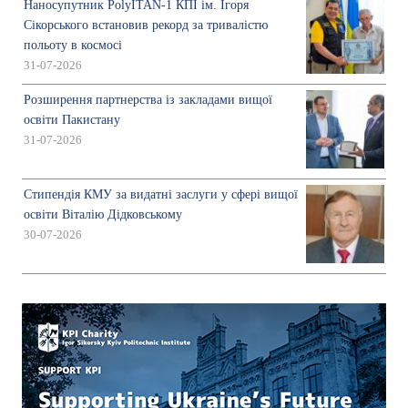
Наносупутник PolyITAN-1 КПІ ім. Ігоря
Сікорського встановив рекорд за тривалістю
польоту в космосі
31-07-2026
Розширення партнерства із закладами вищої
освіти Пакистану
31-07-2026
Стипендія КМУ за видатні заслуги у сфері вищої
освіти Віталію Дідковському
30-07-2026