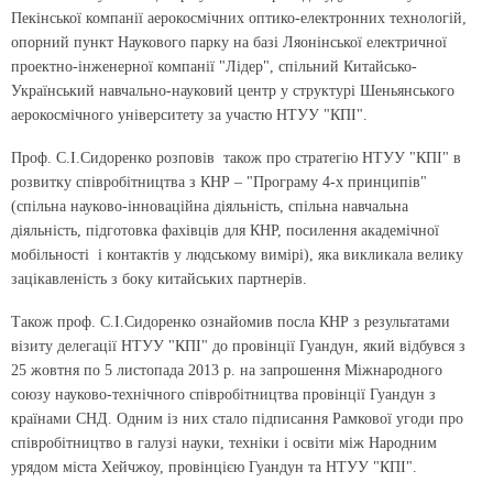
Пекінської компанії аерокосмічних оптико-електронних технологій,
опорний пункт Наукового парку на базі Ляонінської електричної
проектно-інженерної компанії "Лідер", спільний Китайсько-
Український навчально-науковий центр у структурі Шеньянського
аерокосмічного університету за участю НТУУ "КПІ".
Проф. С.І.Сидоренко розповів також про стратегію НТУУ "КПІ" в
розвитку співробітництва з КНР – "Програму 4-х принципів"
(спільна науково-інноваційна діяльність, спільна навчальна
діяльність, підготовка фахівців для КНР, посилення академічної
мобільності і контактів у людському вимірі), яка викликала велику
зацікавленість з боку китайських партнерів.
Також проф. С.І.Сидоренко ознайомив посла КНР з результатами
візиту делегації НТУУ "КПІ" до провінції Гуандун, який відбувся з
25 жовтня по 5 листопада 2013 р. на запрошення Міжнародного
союзу науково-технічного співробітництва провінції Гуандун з
країнами СНД. Одним із них стало підписання Рамкової угоди про
співробітництво в галузі науки, техніки і освіти між Народним
урядом міста Хейчжоу, провінцією Гуандун та НТУУ "КПІ".