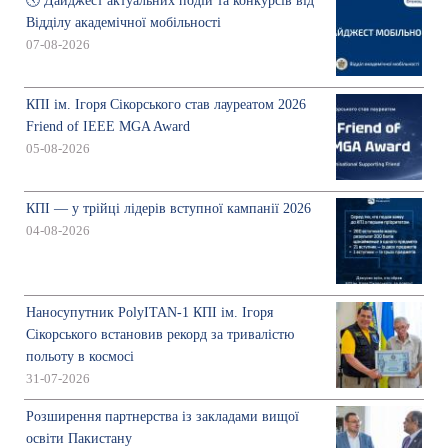
🕔 Дайджест актуальних подій та конкурсів від
Відділу академічної мобільності
07-08-2026
КПІ ім. Ігоря Сікорського став лауреатом 2026
Friend of IEEE MGA Award
05-08-2026
КПІ — у трійці лідерів вступної кампанії 2026
04-08-2026
Наносупутник PolyITAN-1 КПІ ім. Ігоря
Сікорського встановив рекорд за тривалістю
польоту в космосі
31-07-2026
Розширення партнерства із закладами вищої
освіти Пакистану