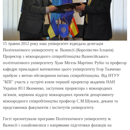
15 травня 2012 року наш університет відвідала делегація
Політехнічного університету м. Валенсії (Королівство Іспанія).
Проректор з міжнародного співробітництва Валенсійського
політехнічного університету Хуан Мігель Мартінес Рубіо та професор
кафедри прикладної математики цього університету Ігор Ткаченко
прибули з метою обговорення питань співробітництва. Від НТУУ
"КПІ" участь у зустрічі взяли перший проректор академік НАН
України Ю.І.Якименко, заступник проректора з міжнародних
зв'язків, керівник відділу міжнародних проектів департаменту
міжнародного співробітництва професор С.М.Шукаєв, декани та
представники факультетів і інститутів університету.
Гості презентували програми Політехнічного університету м.
Валенсії і ознайомилися з напрямами підготовки фахівців на