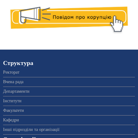
Структура
Ректорат
Вчена рада
Департаменти
Інститути
Факультети
Кафедри
Інші підрозділи та організації