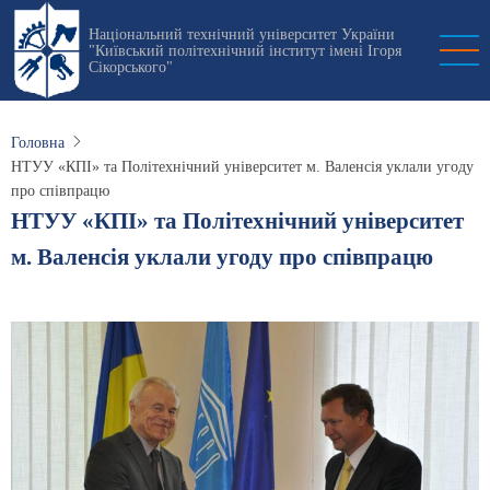
Перейти
Національний технічний університет України
до
"Київський політехнічний інститут імені Ігоря
основного
Сікорського"
вмісту
Головна
НТУУ «КПІ» та Політехнічний університет м. Валенсія уклали угоду
про співпрацю
НТУУ «КПІ» та Політехнічний університет
м. Валенсія уклали угоду про співпрацю