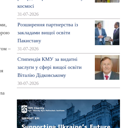
космосі
31-07-2026
ми,
Розширення партнерства із
порою
закладами вищої освіти
Пакистану
том –
31-07-2026
Стипендія КМУ за видатні
заслуги у сфері вищої освіти
ня
Віталію Дідковському
30-07-2026
ла