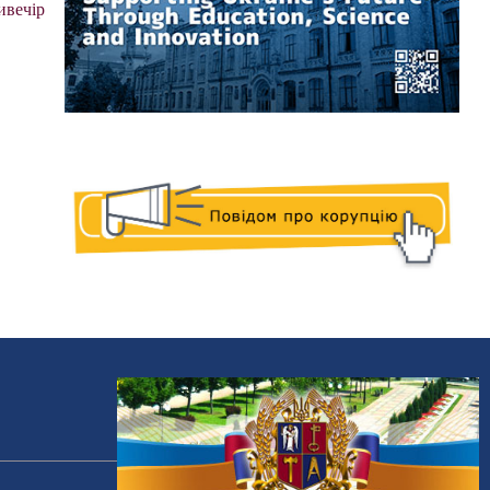
ивечір