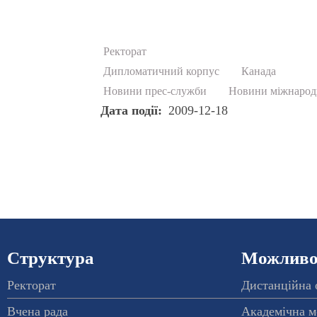
Ректорат
Дипломатичний корпус
Канада
Новини прес-служби
Новини міжнародн
Дата події
2009-12-18
Структура
Можливос
Ректорат
Дистанційна 
Вчена рада
Академічна м