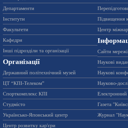
Департаменти
Перепідготовк
Інститути
Підвищення к
Факультети
Центр міжнар
Інформац
Кафедри
Інші підрозділи та організації
Сайти мережі
Організації
Наукові вида
Державний політехнічний музей
Наукові конф
ЦТ “КПІ-Телеком”
Науково-досл
Спорткомплекс КПІ
Електронний 
Студмісто
Газета "Київс
Українсько-Японський центр
Журнал "Наук
Центр розвитку кар'єри