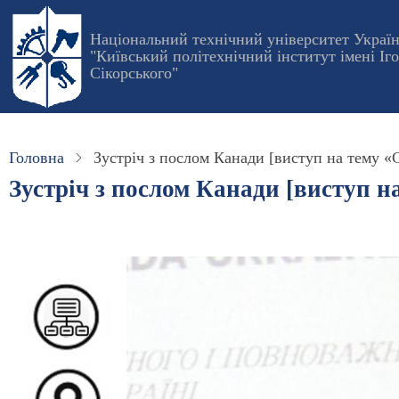
Перейти
до
Національний технічний університет Украї
"Київський політехнічний інститут імені Іг
основного
Сікорського"
вмісту
Головна
Зустріч з послом Канади [виступ на тему «
Зустріч з послом Канади [виступ 