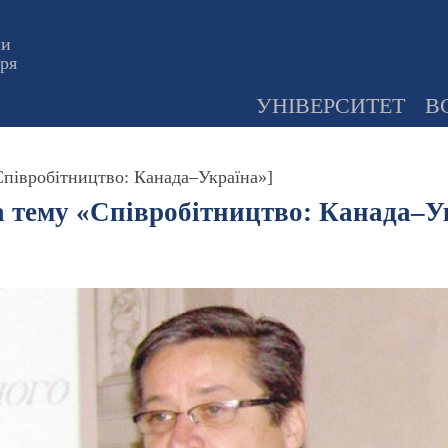
ни
оря
УНІВЕРСИТЕТ
В
Співробітництво: Канада–Україна»]
на тему «Співробітництво: Канада–У