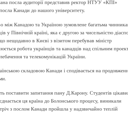
Пана посла аудиторії представив ректор НТУУ «КПІ»
 посла Канади до нашого університету.
во між Канадою та Україною зумовлене багатьма чинника
ів у Північній країні, яка є другою за чисельністю діас
 що нещодавно в Києві з візитом перебував міністр
юється робота українців та канадців над спільним проек
лебачення та телекомунікацій України.
аїнською складовою Канади і сподівається на продовжен
ми.
ть поставити запитання пану Д.Карону. Студентів цікави
єднається ця країна до Болонського процесу, виникали
стріч з послом Канади пройшла у надзвичайно теплій