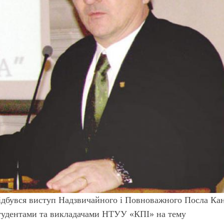
 відбувся виступ Надзвичайного і Повноважного Посла Ка
студентами та викладачами НТУУ «КПІ» на тему