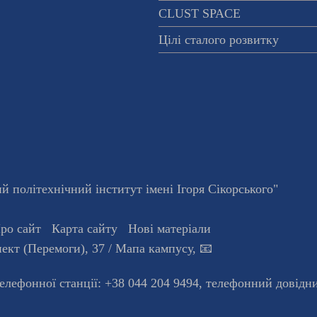
CLUST SPACE
Цілі сталого розвитку
 політехнічний інститут імені Ігоря Сікорського"
ро сайт
Карта сайту
Нові матеріали
ект (Перемоги), 37
/ Мапа кампусу
,
📧
телефонної станцiї:
+38 044 204 9494
,
телефонний довідн