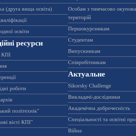
а (друга вища освіта)
Особам з тимчасово окупов
територій
валіфікації
Першокурсникам
одної освіти
Студентам
ійні ресурси
Випускникам
 КПІ
Співробітникам
ння
Актуальне
еренції
Sikorsky Challenge
ідні роботи
Викладачі-дослідники
архів
Академічна доброчесність
ький політехнік"
Спеціальності та освітні пр
ові вісті КПІ"
Війна