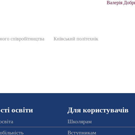
Валерія Добр
ого співробітництва
Київський політехнік
ті освіти
Для користувачів
освіта
Школярам
обільність
Вступникам