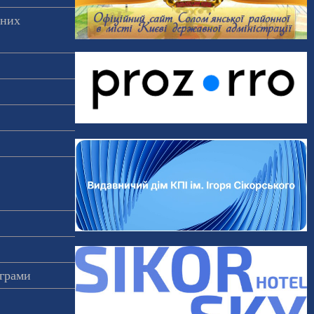
аних
ограми