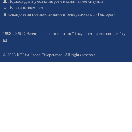
⚠️
Порядок дій в умовах загрози надзвичайної ситуації
💡
Пункти незламності
🔥 Слідкуйте за повідомленнями в
телеграм-каналі «Ректорат»
1998-2026 © Вдячні за ваші
пропозиції і зауваження стосовно сайту
📧
© 2026 КПІ ім. Ігоря Сікорського, All rights reserved.