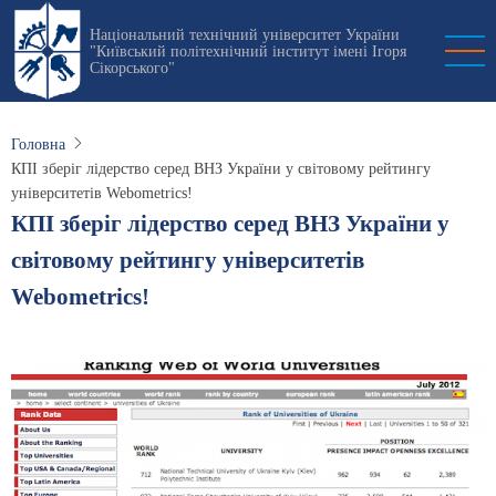
Перейти
Національний технічний університет України
до
"Київський політехнічний інститут імені Ігоря
основного
Сікорського"
вмісту
Головна
КПІ зберіг лідерство серед ВНЗ України у світовому рейтингу
університетів Webometrics!
КПІ зберіг лідерство серед ВНЗ України у
світовому рейтингу університетів
Webometrics!