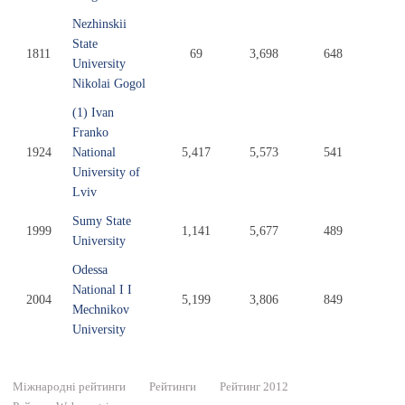
Nezhinskii
State
1811
69
3,698
648
University
Nikolai Gogol
(1) Ivan
Franko
1924
National
5,417
5,573
541
University of
Lviv
Sumy State
1999
1,141
5,677
489
University
Odessa
National I I
2004
5,199
3,806
849
Mechnikov
University
Міжнародні рейтинги
Рейтинги
Рейтинг 2012