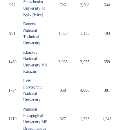
Shevchenko
972
725
2,508
544
University of
Kyiv (Kiev)
Donetsk
National
981
1,828
1,155
193
Technical
University
Kharkov
National
1469
3,965
3,955
359
University VN
Karazin
Lviv
Polytechnic
1704
858
4,686
381
National
University
National
Pedagogical
1710
327
1,725
1,243
University MP
Dragomanova