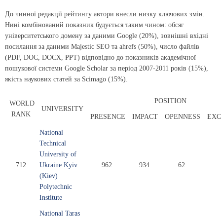
До чинної редакції рейтингу автори внесли низку ключових змін.
Нині комбінований показник будується таким чином: обсяг
університетського домену за даними Google (20%), зовнішні вхідні
посилання за даними Majestic SEO та ahrefs (50%), число файлів
(PDF, DOC, DOCX, PPT) відповідно до показників академічної
пошукової системи Google Scholar за період 2007-2011 років (15%),
якість наукових статей за Scimago (15%).
POSITION
WORLD
UNIVERSITY
RANK
PRESENCE
IMPACT
OPENNESS
EXC
National
Technical
University of
712
Ukraine Kyiv
962
934
62
(Kiev)
Polytechnic
Institute
National Taras