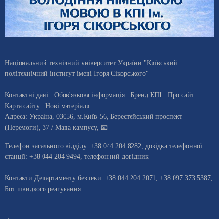
Національний технічний університет України "Київський
політехнічний інститут імені Ігоря Сікорського"
Контактні дані
Обов'язкова інформація
Бренд КПІ
Про сайт
Карта сайту
Нові матеріали
Адреса:
Україна
,
03056
, м.
Київ
-56,
Берестейський проспект
(Перемоги), 37
/ Мапа кампусу
,
📧
Телефон загального відділу:
+38 044 204 8282
, довiдка телефонної
станцiї:
+38 044 204 9494
,
телефонний довідник
Контакти Департаменту безпеки: +38 044 204 2071, +38 097 373 5387,
Бот швидкого реагування