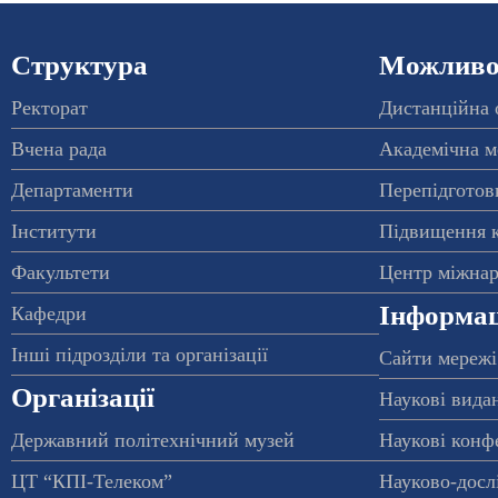
Структура
Можливос
Ректорат
Дистанційна 
Вчена рада
Академічна м
Департаменти
Перепідготовк
Інститути
Підвищення к
Факультети
Центр міжнар
Інформац
Кафедри
Інші підрозділи та організації
Сайти мережі
Організації
Наукові вида
Державний політехнічний музей
Наукові конф
ЦТ “КПІ-Телеком”
Науково-досл