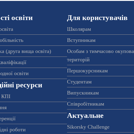
ті освіти
Для користувачів
освіта
Школярам
обільність
Вступникам
а (друга вища освіта)
Особам з тимчасово окупов
територій
валіфікації
Першокурсникам
одної освіти
Студентам
ійні ресурси
Випускникам
 КПІ
Співробітникам
ння
Актуальне
еренції
Sikorsky Challenge
ідні роботи