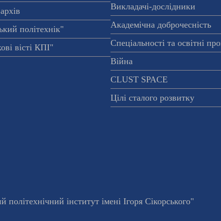
Викладачі-дослідники
архів
Академічна доброчесність
ький політехнік"
Спеціальності та освітні пр
ові вісті КПІ"
Війна
CLUST SPACE
Цілі сталого розвитку
 політехнічний інститут імені Ігоря Сікорського"