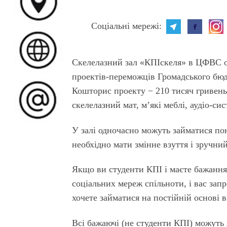
Cоціальні мережі:
Скелелазний зал «КПІскеля» в ЦФВС о
проектів-переможців Громадського бюдж
Кошторис проекту − 210 тисяч гривень
скелелазний мат, м’які меблі, аудіо-си
У залі одночасно можуть займатися по
необхідно мати змінне взуття і зручний
Якщо ви студенти КПІ і маєте бажання
соціальних мереж спільноти, і вас зап
хочете займатися на постійній основі в
Всі бажаючі (не студенти КПІ) можуть