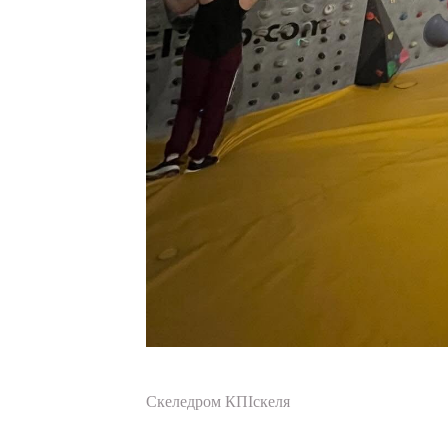
Скеледром КПІскеля