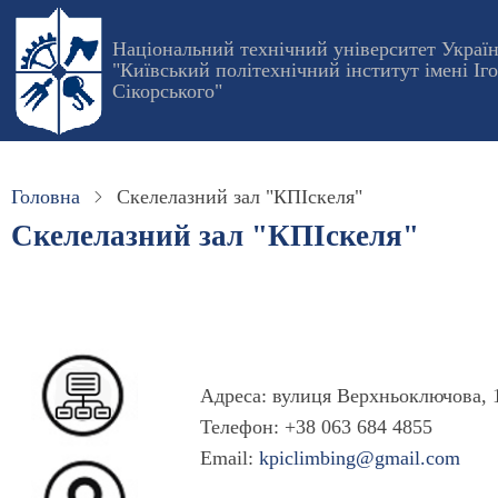
Перейти
до
Національний технічний університет Украї
"Київський політехнічний інститут імені Іг
основного
Сікорського"
вмісту
Головна
Скелелазний зал "КПІскеля"
Скелелазний зал "КПІскеля"
Адреса: вулиця Верхньоключова, 1
Телефон: +38 063 684 4855
Email:
kpiclimbing@gmail.com