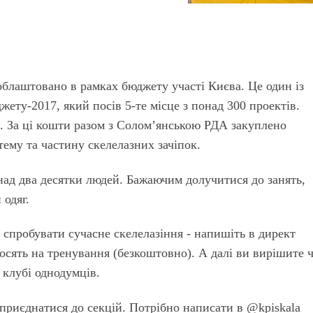
блаштовано в рамках бюджету участі Києва. Це один із
ету-2017, який посів 5-те місце з понад 300 проектів.
. За ці кошти разом з Солом’янською РДА закуплено
стему та частину скелелазних зачіпок.
над два десятки людей. Бажаючим долучитися до занять,
 одяг.
 спробувати сучасне скелелазіння - напишіть в директ
росять на тренування (безкоштовно). А далі ви вирішите 
 клубі однодумців.
 приєднатися до секцій. Потрібно написати в @kpiskala