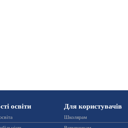
ті освіти
Для користувачів
освіта
Школярам
обільність
Вступникам