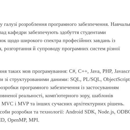
 у галузі розроблення програмного забезпечення. Навчал
клад кафедри забезпечують здобуття студентами
ок щодо широкого спектра професійних завдань із
я, розгортання й супроводу програмних систем різної
ня таких мов програмування: C#, C++, Java, PHP, Javascri
оти зі структурованими даними: SQL, PL/SQL, ObjectScript
розробки програмного забезпечення із застосуванням
повненої реальності, комп'ютерного зору, шаблонів
в MVC і MVP та інших сучасних архітектурних рішень.
соби розробки та технології: Android SDK, Node.js, ODB
ID, OpenMP, MPI.