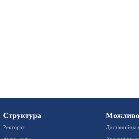
Структура
Можливос
Ректорат
Дистанційна 
Вчена рада
Академічна м