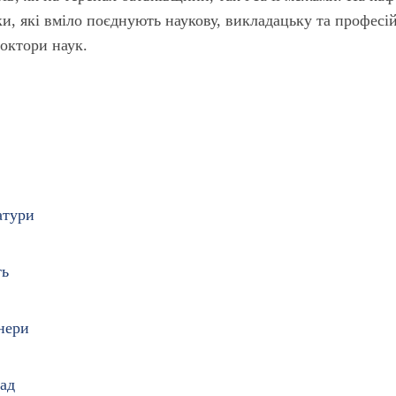
и, які вміло поєднують наукову, викладацьку та професі
доктори наук.
атури
ть
нери
лад