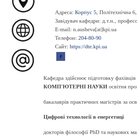
Адреса:
Корпус 5
,
Політехнічна 6
Завідувач кафедри
: д.т.н., профе
E-mail:
n.ausheva[at]kpi.ua
Телефон:
204-80-90
Сайт:
https://dte.kpi.ua
Кафедра здійснює підготовку фахівці
КОМП'ЮТЕРНІ НАУКИ
освітня пр
бакалаврів
практичних
магістрів
за ос
Цифрові технології в енергетиці
докторів філософії PhD
та наукових ма