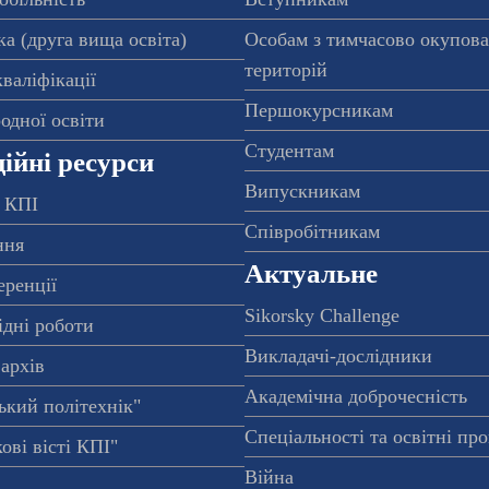
а (друга вища освіта)
Особам з тимчасово окупов
територій
валіфікації
Першокурсникам
одної освіти
Студентам
ійні ресурси
Випускникам
 КПІ
Співробітникам
ння
Актуальне
еренції
Sikorsky Challenge
ідні роботи
Викладачі-дослідники
архів
Академічна доброчесність
ький політехнік"
Спеціальності та освітні пр
ові вісті КПІ"
Війна