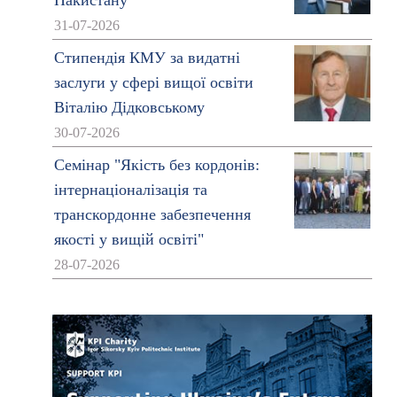
Пакистану
31-07-2026
Стипендія КМУ за видатні
заслуги у сфері вищої освіти
Віталію Дідковському
30-07-2026
Семінар "Якість без кордонів:
інтернаціоналізація та
транскордонне забезпечення
якості у вищій освіті"
28-07-2026