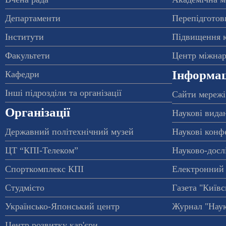
Департаменти
Перепідготовк
Інститути
Підвищення к
Факультети
Центр міжнар
Інформац
Кафедри
Інші підрозділи та організації
Сайти мережі
Організації
Наукові вида
Державний політехнічний музей
Наукові конф
ЦТ “КПІ-Телеком”
Науково-досл
Спорткомплекс КПІ
Електронний 
Студмісто
Газета "Київс
Українсько-Японський центр
Журнал "Наук
Центр розвитку кар'єри