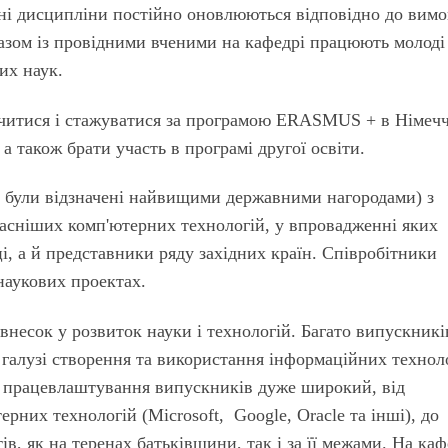
ні дисципліни постійно оновлюються відповідно до вимо
азом із провідними вченими на кафедрі працюють молоді
их наук.
читися і стажуватися за програмою ERASMUS + в Німечч
 а також брати участь в програмі другої освіти.
кі були відзначені найвищими державними нагородами) з
часніших комп'ютерних технологій, у впровадженні яких
ці, а й представники ряду західних країн. Співробітники
наукових проектах.
несок у розвиток науки і технологій. Багато випускникі
галузі створення та використання інформаційних технол
ктр працевлаштування випускників дуже широкий, від
рних технологій (Microsoft, Google, Oracle та інші), до
в, як на теренах батьківщини, так і за її межами. На каф