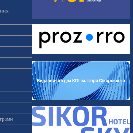
аних
ограми