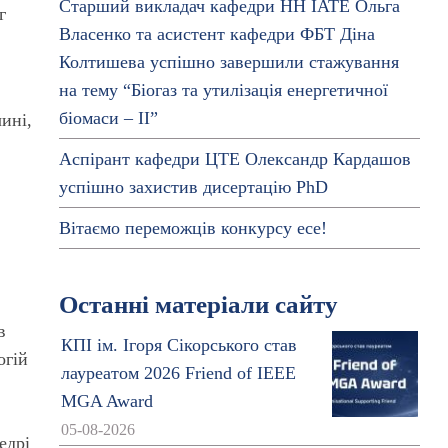
Старший викладач кафедри НН ІАТЕ Ольга
г
Власенко та асистент кафедри ФБТ Діна
Колтишева успішно завершили стажування
на тему “Біогаз та утилізація енергетичної
біомаси – ІІ”
ині,
Аспірант кафедри ЦТЕ Олександр Кардашов
успішно захистив дисертацію PhD
Вітаємо переможців конкурсу есе!
Останні матеріали сайту
в
КПІ ім. Ігоря Сікорського став
огій
лауреатом 2026 Friend of IEEE
MGA Award
05-08-2026
едрі