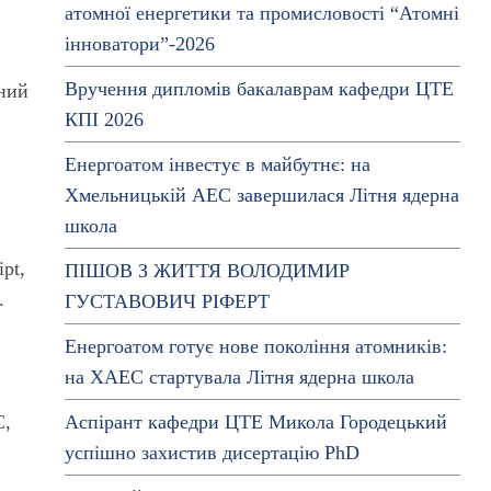
атомної енергетики та промисловості “Атомні
інноватори”-2026
Вручення дипломів бакалаврам кафедри ЦТЕ
ьний
КПІ 2026
Енергоатом інвестує в майбутнє: на
Хмельницькій АЕС завершилася Літня ядерна
школа
pt,
ПІШОВ З ЖИТТЯ ВОЛОДИМИР
.
ГУСТАВОВИЧ РІФЕРТ
Енергоатом готує нове покоління атомників:
на ХАЕС стартувала Літня ядерна школа
C,
Аспірант кафедри ЦТЕ Микола Городецький
успішно захистив дисертацію PhD