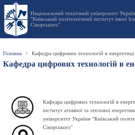
Перейти
до
Національний технічний університет Украї
"Київський політехнічний інститут імені Іг
основного
Сікорського"
вмісту
Головна
Кафедра цифрових технологій в енергетиці
Кафедра цифрових технологій в ен
Кафедра цифрових технологій в енерг
інститут атомної та теплової енергети
університет України "Київський політе
Сікорського"