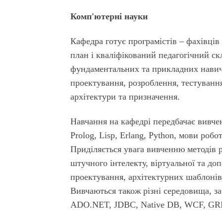
Комп'ютерні науки
Кафедра готує програмістів – фахівців
план і кваліфікований педагогічний с
фундаментальних та прикладних навич
проектування, розроблення, тестуванн
архітектури та призначення.
Навчання на кафедрі передбачає вивчен
Prolog, Lisp, Erlang, Python, мови роб
Приділяється увага вивченню методів 
штучного інтелекту, віртуальної та до
проектування, архітектурних шаблоні
Вивчаються також різні середовища, за
ADO.NET, JDBC, Native DB, WCF, GR