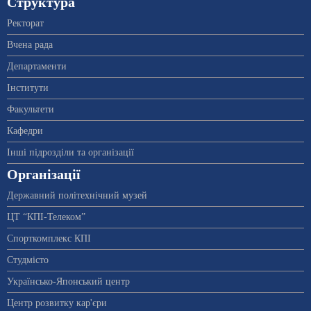
Структура
Ректорат
Вчена рада
Департаменти
Інститути
Факультети
Кафедри
Інші підрозділи та організації
Організації
Державний політехнічний музей
ЦТ “КПІ-Телеком”
Спорткомплекс КПІ
Студмісто
Українсько-Японський центр
Центр розвитку кар'єри