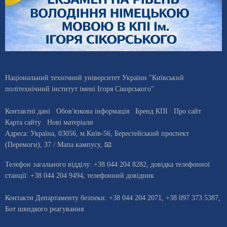
Національний технічний університет України "Київський
політехнічний інститут імені Ігоря Сікорського"
Контактні дані
Обов'язкова інформація
Бренд КПІ
Про сайт
Карта сайту
Нові матеріали
Адреса:
Україна
,
03056
, м.
Київ
-56,
Берестейський проспект
(Перемоги), 37
/ Мапа кампусу
,
📧
Телефон загального відділу:
+38 044 204 8282
, довiдка телефонної
станцiї:
+38 044 204 9494
,
телефонний довідник
Контакти Департаменту безпеки: +38 044 204 2071, +38 097 373 5387,
Бот швидкого реагування