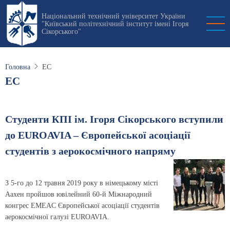
Перейти
Національний технічний університет України
до
"Київський політехнічний інститут імені Ігоря
основного
Сікорського"
вмісту
Головна
ЕС
ЕС
Студенти КПІ ім. Ігоря Сікорського вступили
до EUROAVIA – Європейської асоціації
студентів з аерокосмічного напряму
З 5-го до 12 травня 2019 року в німецькому місті
Аахен пройшов ювілейний 60-й Міжнародний
конгрес EMEAC Європейської асоціації студентів
аерокосмічної галузі EUROAVIA.