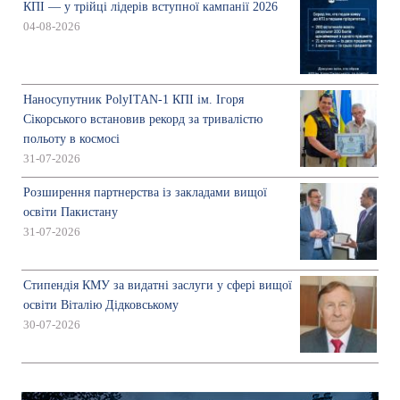
КПІ — у трійці лідерів вступної кампанії 2026
04-08-2026
Наносупутник PolyITAN-1 КПІ ім. Ігоря
Сікорського встановив рекорд за тривалістю
польоту в космосі
31-07-2026
Розширення партнерства із закладами вищої
освіти Пакистану
31-07-2026
Стипендія КМУ за видатні заслуги у сфері вищої
освіти Віталію Дідковському
30-07-2026