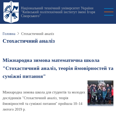
Перейти
Національний технічний університет України
до
"Київський політехнічний інститут імені Ігоря
основного
Сікорського"
вмісту
Головна
Стохастичний аналіз
Стохастичний аналіз
Міжнародна зимова математична школа
"Стохастичний аналіз, теорія ймовірностей та
суміжні питання"
Міжнародна зимова школа для студентів та молодих
дослідників "Стохастичний аналіз, теорія
ймовірностей та суміжні питання" пройшла 10–14
лютого 2019 р.