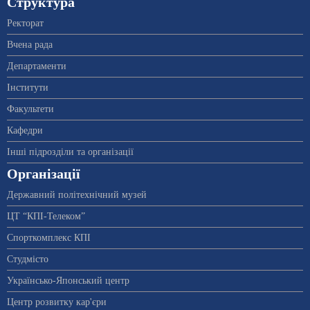
Структура
Ректорат
Вчена рада
Департаменти
Інститути
Факультети
Кафедри
Інші підрозділи та організації
Організації
Державний політехнічний музей
ЦТ “КПІ-Телеком”
Спорткомплекс КПІ
Студмісто
Українсько-Японський центр
Центр розвитку кар'єри