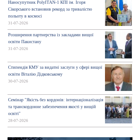
Наносупутник PolyITAN-1 КПІ ім. Ігоря
Сікорського встановив рекорд за тривалістю
польоту в космосі
31-07-2026
Розширення партнерства із закладами вищої
освіти Пакистану
31-07-2026
Стипендія КМУ за видатні заслуги у сфері вищої
освіти Віталію Дідковському
30-07-2026
Семінар "Якість без кордонів: інтернаціоналізація
та транскордонне забезпечення якості у вищій
освіті"
28-07-2026