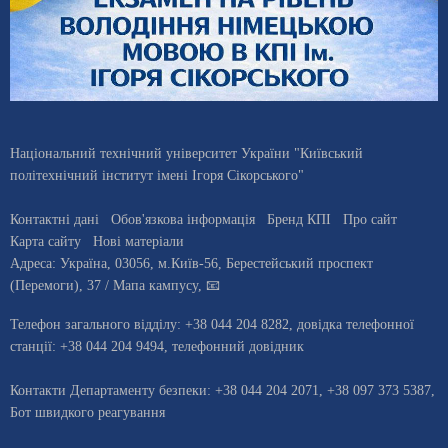
Національний технічний університет України "Київський
політехнічний інститут імені Ігоря Сікорського"
Контактні дані
Обов'язкова інформація
Бренд КПІ
Про сайт
Карта сайту
Нові матеріали
Адреса:
Україна
,
03056
, м.
Київ
-56,
Берестейський проспект
(Перемоги), 37
/ Мапа кампусу
,
📧
Телефон загального відділу:
+38 044 204 8282
, довiдка телефонної
станцiї:
+38 044 204 9494
,
телефонний довідник
Контакти Департаменту безпеки: +38 044 204 2071, +38 097 373 5387,
Бот швидкого реагування