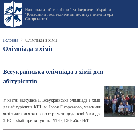
Перейти
Національний технічний університет України
до
"Київський політехнічний інститут імені Ігоря
основного
Сікорського"
вмісту
Головна
Олімпіада з хімії
Олімпіада з хімії
Всеукраїнська олімпіада з хімії для
абітурієнтів
У квітні відбулась ІІ Всеукраїнська олімпіада з хімії
для абітурієнтів КПІ ім. Ігоря Сікорського, учасники
якої змагалися за право отримати додаткові бали до
ЗНО з хімії при вступі на ХТФ, ІХФ або ФБТ.