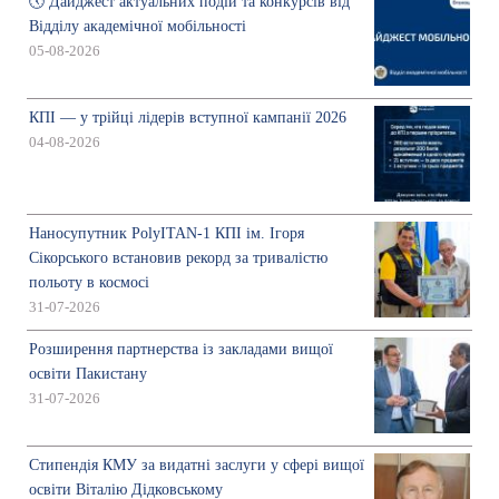
🕔 Дайджест актуальних подій та конкурсів від
Відділу академічної мобільності
05-08-2026
КПІ — у трійці лідерів вступної кампанії 2026
04-08-2026
Наносупутник PolyITAN-1 КПІ ім. Ігоря
Сікорського встановив рекорд за тривалістю
польоту в космосі
31-07-2026
Розширення партнерства із закладами вищої
освіти Пакистану
31-07-2026
Стипендія КМУ за видатні заслуги у сфері вищої
освіти Віталію Дідковському