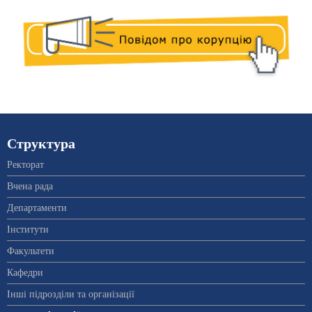
Структура
Ректорат
Вчена рада
Департаменти
Інститути
Факультети
Кафедри
Інші підрозділи та організації