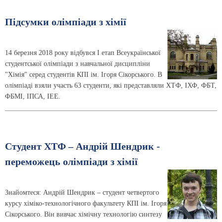
Підсумки олімпіади з хімії
14 березня 2018 року відбувся І етап Всеукраїнської
студентської олімпіади з навчальної дисципліни
"Хімія" серед студентів КПІ ім. Ігоря Сікорського. В
олімпіаді взяли участь 63 студенти, які представляли ХТФ, ІХФ, ФБТ,
ФБМІ, ІПСА, ІЕЕ.
Студент ХТФ – Андрій Шендрик -
переможець олімпіади з хімії
Знайомтеся: Андрій Шендрик – студент четвертого
курсу хіміко-технологічного факультету КПІ ім. Ігоря
Сікорського. Він вивчає хімічну технологію синтезу