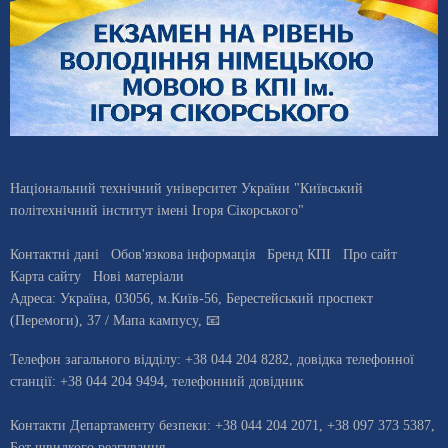
Національний технічний університет України "Київський
політехнічний інститут імені Ігоря Сікорського"
Контактні дані
Обов'язкова інформація
Бренд КПІ
Про сайт
Карта сайту
Нові матеріали
Адреса:
Україна
,
03056
, м.
Київ
-56,
Берестейський проспект
(Перемоги), 37
/ Мапа кампусу
,
📧
Телефон загального відділу:
+38 044 204 8282
, довiдка телефонної
станцiї:
+38 044 204 9494
,
телефонний довідник
Контакти Департаменту безпеки: +38 044 204 2071, +38 097 373 5387,
Бот швидкого реагування