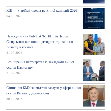
КПІ — у трійці лідерів вступної кампанії 2026
04-08-2026
Наносупутник PolyITAN-1 КПІ ім. Ігоря
Сікорського встановив рекорд за тривалістю
польоту в космосі
31-07-2026
Розширення партнерства із закладами вищої
освіти Пакистану
31-07-2026
Стипендія КМУ за видатні заслуги у сфері вищої
освіти Віталію Дідковському
30-07-2026