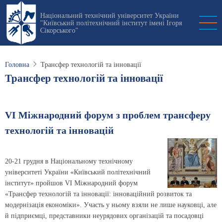
Перейти
Національний технічний університет України
до
"Київський політехнічний інститут імені Ігоря
основного
Сікорського"
вмісту
Головна
Трансфер технологій та інновації
Трансфер технологій та інновації
VI Міжнародний форум з проблем трансферу
технологій та інновацій
20-21 грудня в Національному технічному
університеті України «Київський політехнічний
інститут» пройшов VI Міжнародний форум
«Трансфер технологій та інновації: інноваційний розвиток та
модернізація економіки». Участь у ньому взяли не лише науковці, але
й підприємці, представники неурядових організацій та посадовці