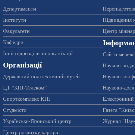
Департаменти
Перепідготовк
Інститути
Підвищення к
Факультети
Центр міжнар
Інформац
Кафедри
Інші підрозділи та організації
Сайти мережі
Організації
Наукові вида
Державний політехнічний музей
Наукові конф
ЦТ “КПІ-Телеком”
Науково-досл
Спорткомплекс КПІ
Електронний 
Студмісто
Газета "Київс
Українсько-Японський центр
Журнал "Наук
Центр розвитку кар'єри