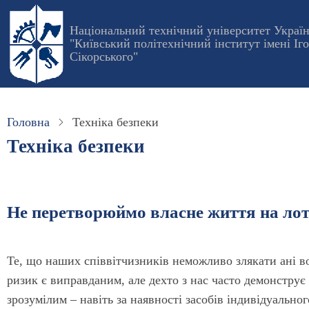
Перейти
до
Національний технічний університет Украї
"Київський політехнічний інститут імені Іг
основного
Сікорського"
вмісту
Головна
Техніка безпеки
Техніка безпеки
Не перетворюймо власне життя на ло
Те, що наших співвітчизників неможливо злякати ані во
ризик є виправданим, але дехто з нас часто демонструє 
зрозумілим – навіть за наявності засобів індивідуально