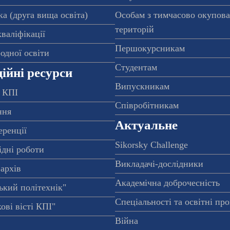
а (друга вища освіта)
Особам з тимчасово окупов
територій
валіфікації
Першокурсникам
одної освіти
Студентам
ійні ресурси
Випускникам
 КПІ
Співробітникам
ння
Актуальне
еренції
Sikorsky Challenge
ідні роботи
Викладачі-дослідники
архів
Академічна доброчесність
ький політехнік"
Спеціальності та освітні пр
ові вісті КПІ"
Війна