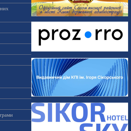
аних
ограми