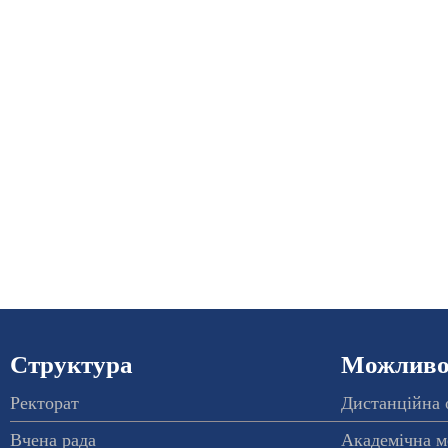
Структура
Можливос
Ректорат
Дистанційна 
Вчена рада
Академічна м