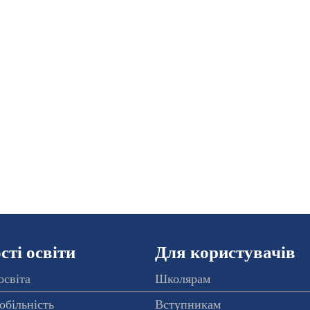
ті освіти
Для користувачів
освіта
Школярам
обільність
Вступникам