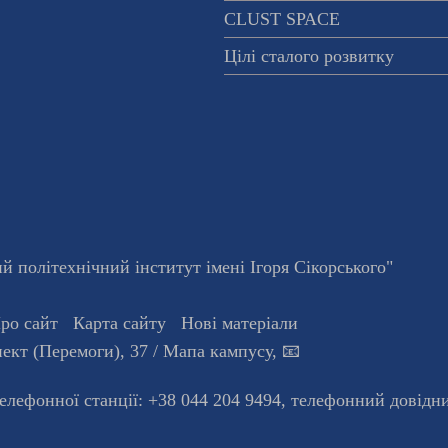
CLUST SPACE
Цілі сталого розвитку
 політехнічний інститут імені Ігоря Сікорського"
ро сайт
Карта сайту
Нові матеріали
ект (Перемоги), 37
/ Мапа кампусу
,
📧
телефонної станцiї:
+38 044 204 9494
,
телефонний довідн