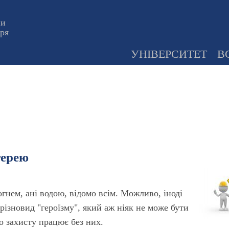
ни
оря
УНІВЕРСИТЕТ
В
терею
гнем, ані водою, відомо всім. Можливо, іноді
різновид "героїзму", який аж ніяк не може бути
го захисту працює без них.