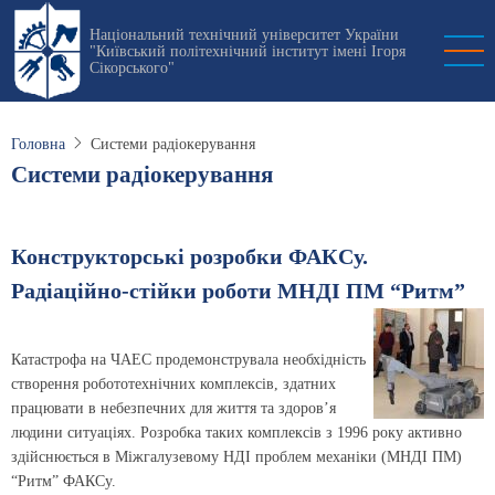
Перейти
Національний технічний університет України
до
"Київський політехнічний інститут імені Ігоря
основного
Сікорського"
вмісту
Головна
Системи радіокерування
Системи радіокерування
Конструкторські розробки ФАКСу.
Радіаційно-стійки роботи МНДІ ПМ “Ритм”
Катастрофа на ЧАЕС продемонструвала необхідність
створення робототехнічних комплексів, здатних
працювати в небезпечних для життя та здоров’я
людини ситуаціях. Розробка таких комплексів з 1996 року активно
здійснюється в Міжгалузевому НДІ проблем механіки (МНДІ ПМ)
“Ритм” ФАКСу.