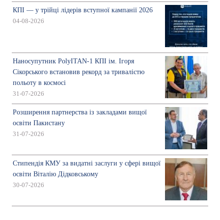
КПІ — у трійці лідерів вступної кампанії 2026
04-08-2026
Наносупутник PolyITAN-1 КПІ ім. Ігоря
Сікорського встановив рекорд за тривалістю
польоту в космосі
31-07-2026
Розширення партнерства із закладами вищої
освіти Пакистану
31-07-2026
Стипендія КМУ за видатні заслуги у сфері вищої
освіти Віталію Дідковському
30-07-2026