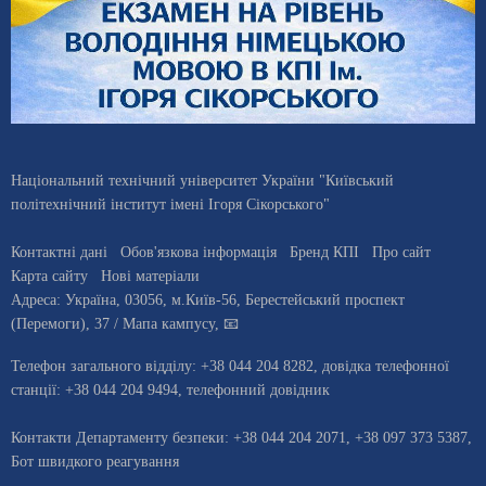
Національний технічний університет України "Київський
політехнічний інститут імені Ігоря Сікорського"
Контактні дані
Обов'язкова інформація
Бренд КПІ
Про сайт
Карта сайту
Нові матеріали
Адреса:
Україна
,
03056
, м.
Київ
-56,
Берестейський проспект
(Перемоги), 37
/ Мапа кампусу
,
📧
Телефон загального відділу:
+38 044 204 8282
, довiдка телефонної
станцiї:
+38 044 204 9494
,
телефонний довідник
Контакти Департаменту безпеки: +38 044 204 2071, +38 097 373 5387,
Бот швидкого реагування