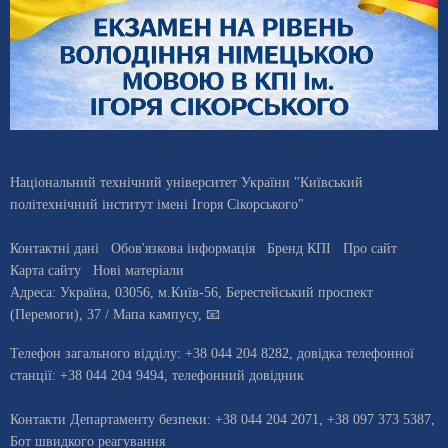
Національний технічний університет України "Київський
політехнічний інститут імені Ігоря Сікорського"
Контактні дані
Обов'язкова інформація
Бренд КПІ
Про сайт
Карта сайту
Нові матеріали
Адреса:
Україна
,
03056
, м.
Київ
-56,
Берестейський проспект
(Перемоги), 37
/ Мапа кампусу
,
📧
Телефон загального відділу:
+38 044 204 8282
, довiдка телефонної
станцiї:
+38 044 204 9494
,
телефонний довідник
Контакти Департаменту безпеки: +38 044 204 2071, +38 097 373 5387,
Бот швидкого реагування