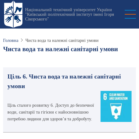
Перейти
Національний технічний університет України
до
"Київський політехнічний інститут імені Ігоря
основного
Сікорського"
вмісту
Головна
Чиста вода та належні санітарні умови
Чиста вода та належні санітарні умови
Ціль 6. Чиста вода та належні санітарні
умови
Ціль сталого розвитку 6. Доступ до безпечної
води, санітарії та гігієни є найосновнішою
потребою людини для здоров’я та добробуту.