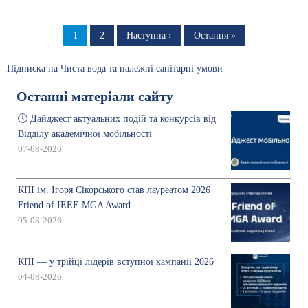
Розбивка
на
Сторінка
1
Сторінка
2
Наступна
Наступна ›
Остання
Остання »
сторінка
сторінка
сторінки
Підписка на Чиста вода та належні санітарні умови
Останні матеріали сайту
🕔 Дайджест актуальних подій та конкурсів від
Відділу академічної мобільності
07-08-2026
КПІ ім. Ігоря Сікорського став лауреатом 2026
Friend of IEEE MGA Award
05-08-2026
КПІ — у трійці лідерів вступної кампанії 2026
04-08-2026