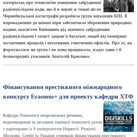
матеріалах про технологію очищення забрудненої
радіонуклідами води, що її в перші ж тижні після
Чорнобильської катастрофи розробила група науковців КПІ. Її
впровадження до певної міри забезпечило збереження природних
водних екосистем Київщини від значного забруднення
радіонуклідами і захист здоров'я багатьох людей від імовірних
мутагенних процесів і негативних генетичних ефектів. Про те, як
формувалася ця група і як вона працювала, згадує один з її
безпосередніх учасників Анатолій Крисенко.
Фінансування престижного міжнародного
конкурсу Erasmus+ для проекту кафедри ХТФ
Кафедра
Технології неорганічних речовин,
водоочищення та загальної хімічної технології
разом
з партнерами із 9 університетів Норвегії, Румунії,
Молдови, Сербії та України отримали фінансування престижного