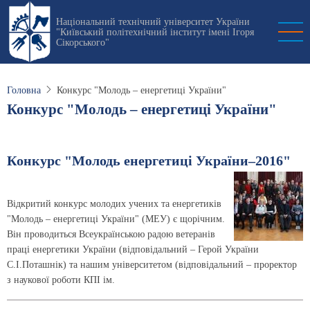
Перейти
Національний технічний університет України
до
"Київський політехнічний інститут імені Ігоря
основного
Сікорського"
вмісту
Головна
Конкурс "Молодь – енергетиці України"
Конкурс "Молодь – енергетиці України"
Конкурс "Молодь енергетиці України–2016"
Відкритий конкурс молодих учених та енергетиків
"Молодь – енергетиці України" (МЕУ) є щорічним.
Він проводиться Всеукраїнською радою ветеранів
праці енергетики України (відповідальний – Герой України
С.І.Поташнік) та нашим університетом (відповідальний – проректор
з наукової роботи КПІ ім.