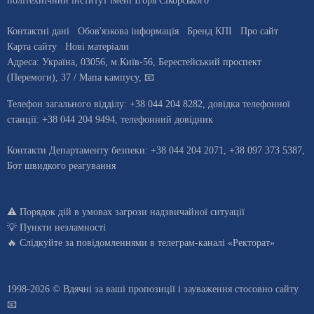
політехнічний інститут імені Ігоря Сікорського"
Контактні дані
Обов'язкова інформація
Бренд КПІ
Про сайт
Карта сайту
Нові матеріали
Адреса:
Україна
,
03056
, м.
Київ
-56,
Берестейський проспект
(Перемоги), 37
/ Мапа кампусу
,
📧
Телефон загального відділу:
+38 044 204 8282
, довiдка телефонної
станцiї:
+38 044 204 9494
,
телефонний довідник
Контакти Департаменту безпеки: +38 044 204 2071, +38 097 373 5387,
Бот швидкого реагування
⚠️
Порядок дій в умовах загрози надзвичайної ситуації
💡
Пункти незламності
🔥 Слідкуйте за повідомленнями в
телеграм-каналі «Ректорат»
1998-2026 © Вдячні за ваші
пропозиції і зауваження стосовно сайту
📧