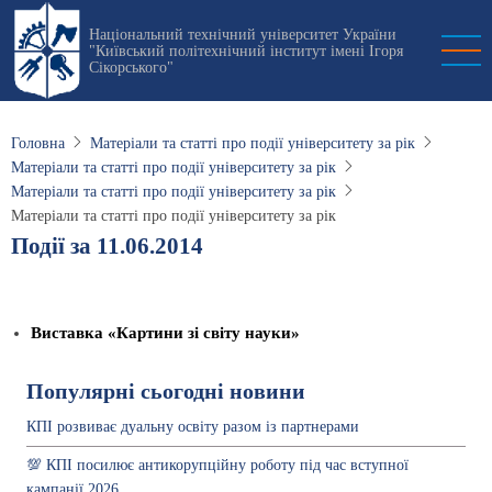
Перейти
Національний технічний університет України
до
"Київський політехнічний інститут імені Ігоря
основного
Сікорського"
вмісту
Головна
Матеріали та статті про події університету за рік
Матеріали та статті про події університету за рік
Матеріали та статті про події університету за рік
Матеріали та статті про події університету за рік
Події за 11.06.2014
Виставка «Картини зі світу науки»
Популярні сьогодні новини
КПІ розвиває дуальну освіту разом із партнерами
💯 КПІ посилює антикорупційну роботу під час вступної
кампанії 2026