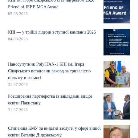
КПІ ім. Ігоря Сікорського став лауреатом 2026
Friend of IEEE MGA Award
05-08-2026
КПІ — у трійці лідерів вступної кампанії 2026
04-08-2026
Наносупутник PolyITAN-1 КПІ ім. Ігоря
Сікорського встановив рекорд за тривалістю
польоту в космосі
31-07-2026
Розширення партнерства із закладами вищої
освіти Пакистану
31-07-2026
Стипендія КМУ за видатні заслуги у сфері вищої
освіти Віталію Дідковському