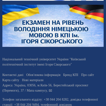
Національний технічний університет України "Київський
політехнічний інститут імені Ігоря Сікорського"
Контактні дані
Обов'язкова інформація
Бренд КПІ
Про сайт
Карта сайту
Нові матеріали
Адреса:
Україна
,
03056
, м.
Київ
-56,
Берестейський проспект
(Перемоги), 37
/ Мапа кампусу
,
📧
Телефон загального відділу:
+38 044 204 8282
, довiдка телефонної
станцiї:
+38 044 204 9494
,
телефонний довідник