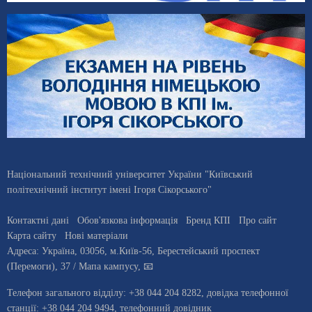
Національний технічний університет України "Київський
політехнічний інститут імені Ігоря Сікорського"
Контактні дані
Обов'язкова інформація
Бренд КПІ
Про сайт
Карта сайту
Нові матеріали
Адреса:
Україна
,
03056
, м.
Київ
-56,
Берестейський проспект
(Перемоги), 37
/ Мапа кампусу
,
📧
Телефон загального відділу:
+38 044 204 8282
, довiдка телефонної
станцiї:
+38 044 204 9494
,
телефонний довідник