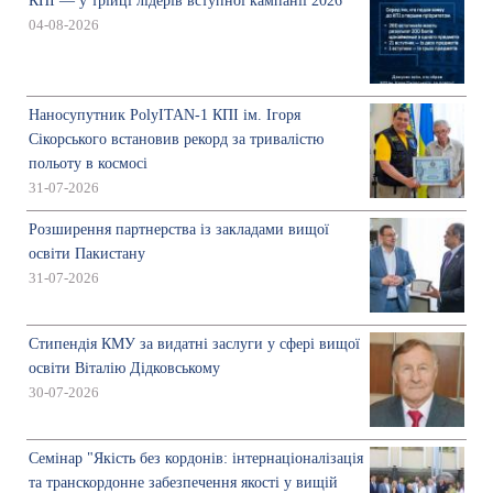
КПІ — у трійці лідерів вступної кампанії 2026
04-08-2026
Наносупутник PolyITAN-1 КПІ ім. Ігоря
Сікорського встановив рекорд за тривалістю
польоту в космосі
31-07-2026
Розширення партнерства із закладами вищої
освіти Пакистану
31-07-2026
Стипендія КМУ за видатні заслуги у сфері вищої
освіти Віталію Дідковському
30-07-2026
Семінар "Якість без кордонів: інтернаціоналізація
та транскордонне забезпечення якості у вищій