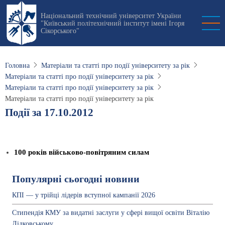
Перейти
Національний технічний університет України
до
"Київський політехнічний інститут імені Ігоря
основного
Сікорського"
вмісту
Головна
Матеріали та статті про події університету за рік
Матеріали та статті про події університету за рік
Матеріали та статті про події університету за рік
Матеріали та статті про події університету за рік
Події за 17.10.2012
100 років військово-повітряним силам
Популярні сьогодні новини
КПІ — у трійці лідерів вступної кампанії 2026
Стипендія КМУ за видатні заслуги у сфері вищої освіти Віталію
Дідковському