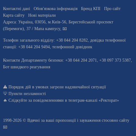
Контактні дані
Обов'язкова інформація
Бренд КПІ
Про сайт
Карта сайту
Нові матеріали
Адреса:
Україна
,
03056
, м.
Київ
-56,
Берестейський проспект
(Перемоги), 37
/ Мапа кампусу
,
📧
Телефон загального відділу:
+38 044 204 8282
, довiдка телефонної
станцiї:
+38 044 204 9494
,
телефонний довідник
Контакти Департаменту безпеки: +38 044 204 2071, +38 097 373 5387,
Бот швидкого реагування
⚠️
Порядок дій в умовах загрози надзвичайної ситуації
💡
Пункти незламності
🔥 Слідкуйте за повідомленнями в
телеграм-каналі «Ректорат»
1998-2026 © Вдячні за ваші
пропозиції і зауваження стосовно сайту
📧