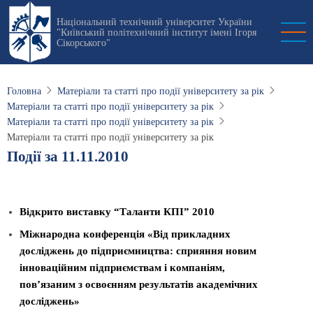
Перейти
Національний технічний університет України
до
"Київський політехнічний інститут імені Ігоря
основного
Сікорського"
вмісту
Головна
Матеріали та статті про події університету за рік
Матеріали та статті про події університету за рік
Матеріали та статті про події університету за рік
Матеріали та статті про події університету за рік
Події за 11.11.2010
Відкрито виставку “Таланти КПІ” 2010
Міжнародна конференція «Від прикладних
досліджень до підприємництва: сприяння новим
інноваційним підприємствам і компаніям,
пов’язаним з освоєнням результатів академічних
досліджень»