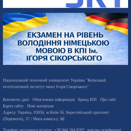
Національний технічний університет України "Київський
політехнічний інститут імені Ігоря Сікорського"
Контактні дані
Обов'язкова інформація
Бренд КПІ
Про сайт
Карта сайту
Нові матеріали
Адреса:
Україна
,
03056
, м.
Київ
-56,
Берестейський проспект
(Перемоги), 37
/ Мапа кампусу
,
📧
Телефон загального відділу:
+38 044 204 8282
, довiдка телефонної