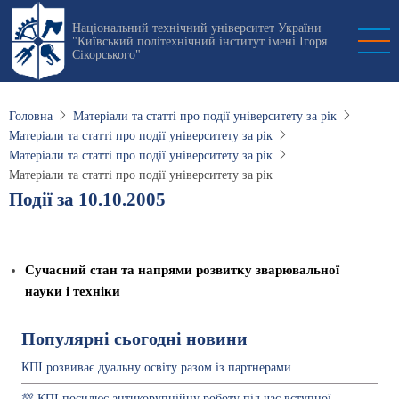
Перейти
Національний технічний університет України
до
"Київський політехнічний інститут імені Ігоря
основного
Сікорського"
вмісту
Головна
Матеріали та статті про події університету за рік
Матеріали та статті про події університету за рік
Матеріали та статті про події університету за рік
Матеріали та статті про події університету за рік
Події за 10.10.2005
Сучасний стан та напрями розвитку зварювальної
науки і техніки
Популярні сьогодні новини
КПІ розвиває дуальну освіту разом із партнерами
💯 КПІ посилює антикорупційну роботу під час вступної