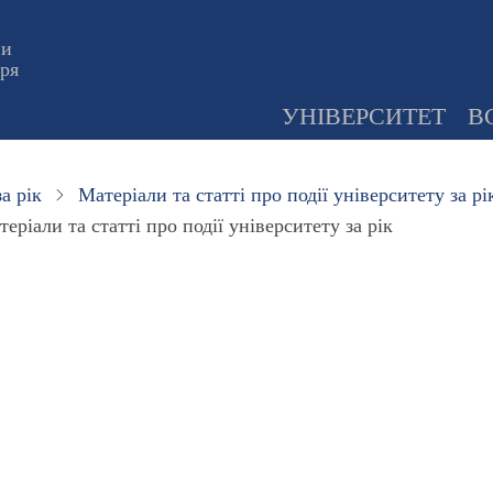
ни
оря
УНІВЕРСИТЕТ
В
а рік
Матеріали та статті про події університету за рі
еріали та статті про події університету за рік