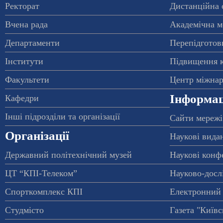
Ректорат
Дистанційна 
Вчена рада
Академічна м
Департаменти
Перепідготовк
Інститути
Підвищення к
Факультети
Центр міжнар
Інформац
Кафедри
Інші підрозділи та організації
Сайти мережі
Організації
Наукові вида
Державний політехнічний музей
Наукові конф
ЦТ “КПІ-Телеком”
Науково-досл
Спорткомплекс КПІ
Електронний 
Студмісто
Газета "Київс