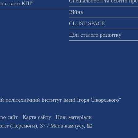
Спеціальності та освітні пр
ові вісті КПІ"
Війна
CLUST SPACE
Цілі сталого розвитку
 політехнічний інститут імені Ігоря Сікорського"
ро сайт
Карта сайту
Нові матеріали
ект (Перемоги), 37
/ Мапа кампусу
,
📧