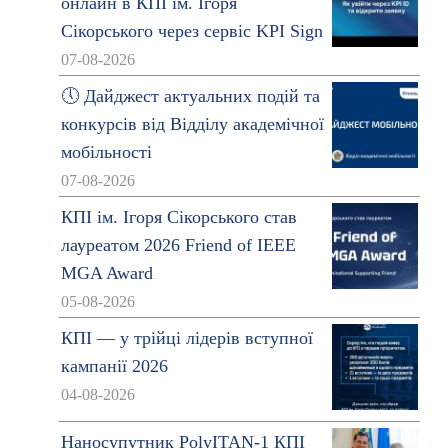
онлайн в КПІ ім. Ігоря
Сікорського через сервіс KPI Sign
07-08-2026
🕔 Дайджест актуальних подій та
конкурсів від Відділу академічної
мобільності
07-08-2026
КПІ ім. Ігоря Сікорського став
лауреатом 2026 Friend of IEEE
MGA Award
05-08-2026
КПІ — у трійці лідерів вступної
кампанії 2026
04-08-2026
Наносупутник PolyITAN-1 КПІ