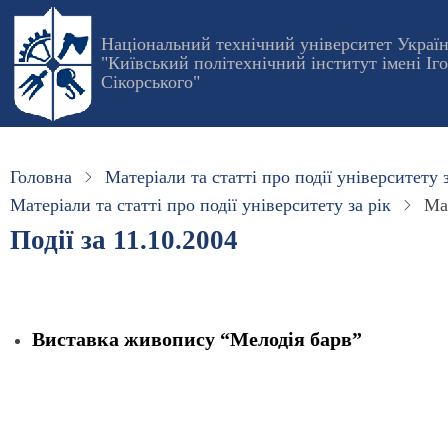
Перейти
до
Національний технічний університет Украї
"Київський політехнічний інститут імені Іг
основного
Сікорського"
вмісту
Головна
Матеріали та статті про події університету з
Матеріали та статті про події університету за рік
Мат
Події за 11.10.2004
Виставка живопису “Мелодiя барв”