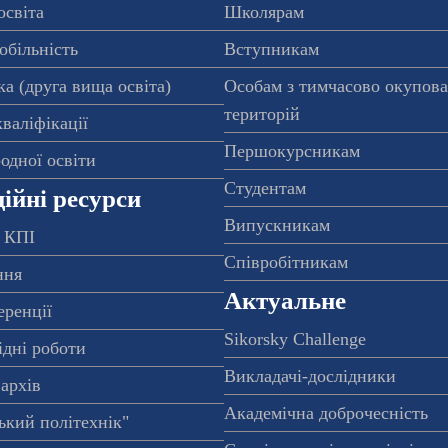
освіта
Школярам
обільність
Вступникам
а (друга вища освіта)
Особам з тимчасово окупов
територій
валіфікації
Першокурсникам
одної освіти
Студентам
ійні ресурси
Випускникам
 КПІ
Співробітникам
ння
Актуальне
еренції
Sikorsky Challenge
ідні роботи
Викладачі-дослідники
архів
Академічна доброчесність
ький політехнік"