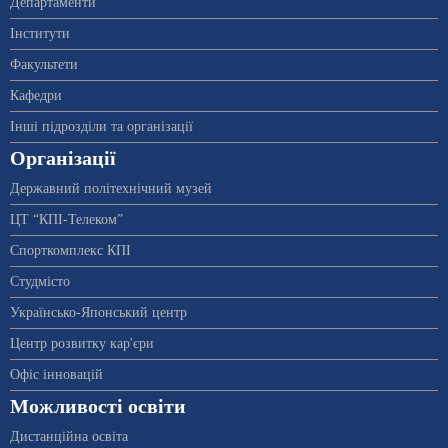
Департаменти
Інститути
Факультети
Кафедри
Інші підрозділи та організації
Організації
Державний політехнічний музей
ЦТ “КПІ-Телеком”
Спорткомплекс КПІ
Студмісто
Українсько-Японський центр
Центр розвитку кар'єри
Офіс інновацій
Можливості освіти
Дистанційна освіта