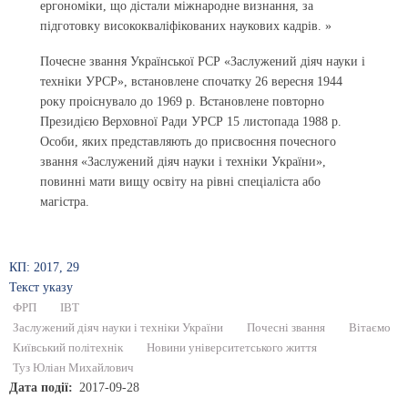
ергономіки, що дістали міжнародне визнання, за
підготовку висококваліфікованих наукових кадрів. »
Почесне звання Української РСР «Заслужений діяч науки і
техніки УРСР», встановлене спочатку 26 вересня 1944
року проіснувало до 1969 р. Встановлене повторно
Президією Верховної Ради УРСР 15 листопада 1988 р.
Особи, яких представляють до присвоєння почесного
звання «Заслужений діяч науки і техніки України»,
повинні мати вищу освіту на рівні спеціаліста або
магістра.
КП: 2017, 29
Текст указу
ФРП
ІВТ
Заслужений діяч науки і техніки України
Почесні звання
Вітаємо
Київський політехнік
Новини університетського життя
Туз Юліан Михайлович
Дата події
2017-09-28