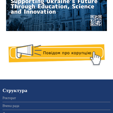
Структура
Ректорат
Вчена рада