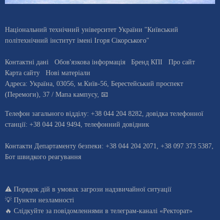
Національний технічний університет України "Київський
політехнічний інститут імені Ігоря Сікорського"
Контактні дані
Обов'язкова інформація
Бренд КПІ
Про сайт
Карта сайту
Нові матеріали
Адреса:
Україна
,
03056
, м.
Київ
-56,
Берестейський проспект
(Перемоги), 37
/ Мапа кампусу
,
📧
Телефон загального відділу:
+38 044 204 8282
, довiдка телефонної
станцiї:
+38 044 204 9494
,
телефонний довідник
Контакти Департаменту безпеки: +38 044 204 2071, +38 097 373 5387,
Бот швидкого реагування
⚠️
Порядок дій в умовах загрози надзвичайної ситуації
💡
Пункти незламності
🔥 Слідкуйте за повідомленнями в
телеграм-каналі «Ректорат»