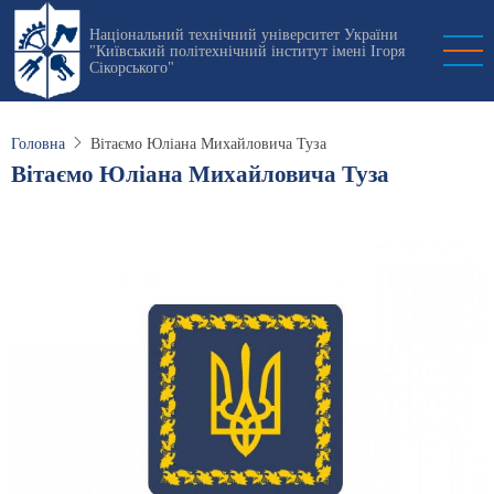
Перейти
Національний технічний університет України
до
"Київський політехнічний інститут імені Ігоря
основного
Сікорського"
вмісту
Головна
Вітаємо Юліана Михайловича Туза
Вітаємо Юліана Михайловича Туза