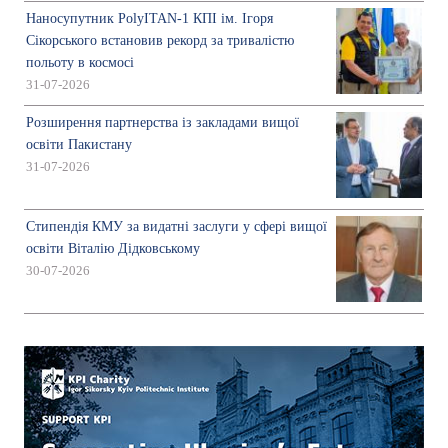
Наносупутник PolyITAN-1 КПІ ім. Ігоря
Сікорського встановив рекорд за тривалістю
польоту в космосі
31-07-2026
Розширення партнерства із закладами вищої
освіти Пакистану
31-07-2026
Стипендія КМУ за видатні заслуги у сфері вищої
освіти Віталію Дідковському
30-07-2026