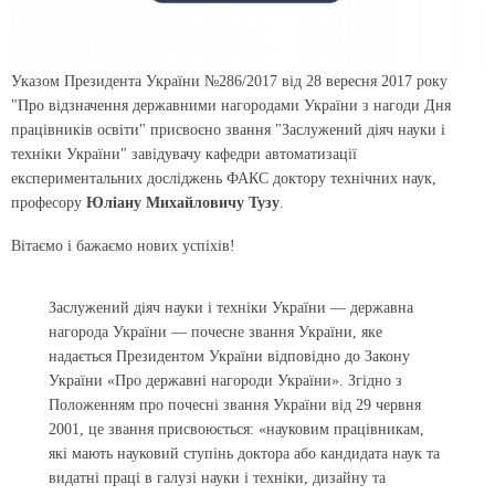
Указом Президента України №286/2017 від 28 вересня 2017 року
"Про відзначення державними нагородами України з нагоди Дня
працівників освіти" присвоєно звання
"Заслужений діяч науки і
техніки України"
завідувачу кафедри автоматизації
експериментальних досліджень ФАКС доктору технічних наук,
професору
Юліану Михайловичу Тузу
.
Вітаємо і бажаємо нових успіхів!
Заслужений діяч науки і техніки України — державна
нагорода України — почесне звання України, яке
надається Президентом України відповідно до Закону
України «Про державні нагороди України». Згідно з
Положенням про почесні звання України від 29 червня
2001, це звання присвоюється: «науковим працівникам,
які мають науковий ступінь доктора або кандидата наук та
видатні праці в галузі науки і техніки, дизайну та